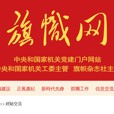
織建設
正風肅紀
新時代先鋒
群團工作
信息交流
>>
經驗交流