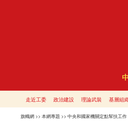
走近工委
政治建設
理論武裝
基層組
旗幟網
>>
本網專題
>>
中央和國家機關定點幫扶工作