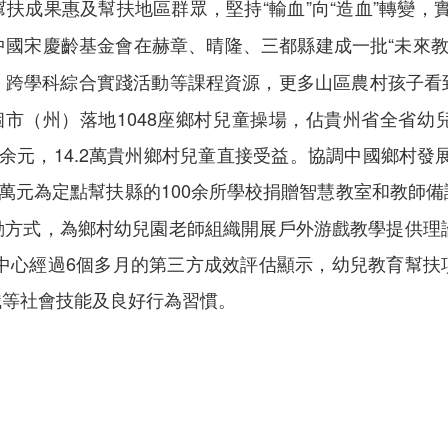
扶成果惠及幫扶地區群眾，堅持“輸血”向“造血”轉變，實
中國宋慶齡基金會在赫章、晴隆、三都縣建成一批“未來教
、跨學科綜合實踐活動等課程資源，更多山區農村孩子看
市（州）落地1048座鄉村兒童操場，佔貴州省全省幼
元，14.2萬貴州鄉村兒童直接受益。協調中國鄉村發展
7萬元為定點幫扶縣的100余所學校捐贈智慧教室和教師備
動方式，為鄉村幼兒園老師組織開展戶外游戲教學提供理論
究中心經過6個多月的第三方成效評估顯示，幼兒教育幫
識等社會技能及良好行為習慣。