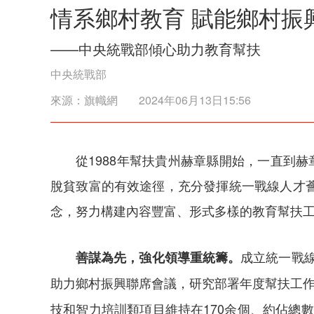
情系鄉村教育 賦能鄉村振
——中央統戰部傾心助力教育幫扶
中央統戰部
來源：
旗幟網
2024年06月13日15:56
從1988年幫扶貴州赫章縣開始，一直到
脫貧致富的有效途徑，充分發揮統一戰線人才
念，努力構建內容豐富、形式多樣的教育幫扶
成立統一戰線
善謀為先，強化領導重統籌。
助力鄉村振興聯席會議，研究部署年度幫扶工
技和智力培訓類項目維持在170余個、約佔總