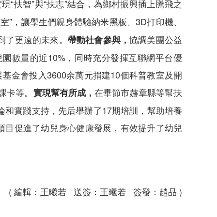
現“扶智”與“扶志”結合，為鄉村振興插上騰飛之
室”，讓學生們親身體驗納米黑板、3D打印機、
到了更遠的未來。
協調美團公益
帶動社會參與，
兒園數量的近10%，同時充分發揮互聯網平台優
基金會投入3600余萬元捐建10個科普教室及開
課卡等。
在畢節市赫章縣等幫扶
實現幫有所成，
和實踐支持，先后舉辦了17期培訓，幫助培養
扶項目促進了幼兒身心健康發展，有效提升了幼兒
( 編輯：王曦若 送簽：王曦若 簽發：趙品 )