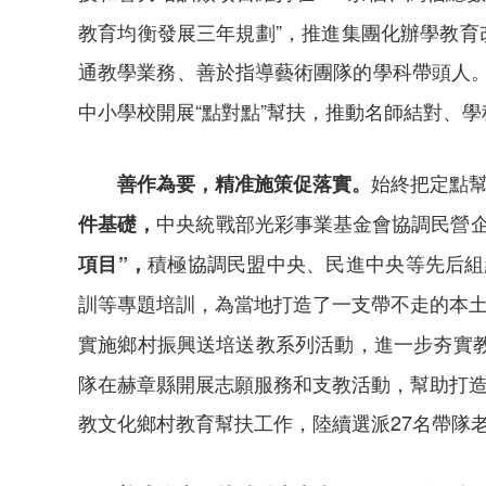
教育均衡發展三年規劃”，推進集團化辦學教育
通教學業務、善於指導藝術團隊的學科帶頭人
中小學校開展“點對點”幫扶，推動名師結對、
始終把定點幫
善作為要，精准施策促落實。
中央統戰部光彩事業基金會協調民營企
件基礎，
積極協調民盟中央、民進中央等先后組
項目”，
訓等專題培訓，為當地打造了一支帶不走的本
實施鄉村振興送培送教系列活動，進一步夯實
隊在赫章縣開展志願服務和支教活動，幫助打造
教文化鄉村教育幫扶工作，陸續選派27名帶隊老師