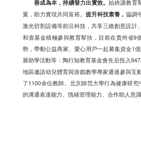
始終讓教育幫
善成為本，持續發力出實效。
翼，助力實現共同富裕。
協調
提升科技素養，
激光切割設備等前沿科技，共享三維創意設計
和壹基金積極參與教育幫扶，目前在貴州省9個
勢，帶動公益商家、愛心用戶一起募集資金1億余
展助學活動等﹔陶行知教育基金會先后投入94
地區邀請幼兒體育與游戲教學專家通過參與互
了1100余位教師。北京師范大學行為健康研
的溝通表達能力、情緒管理能力、合作助人意