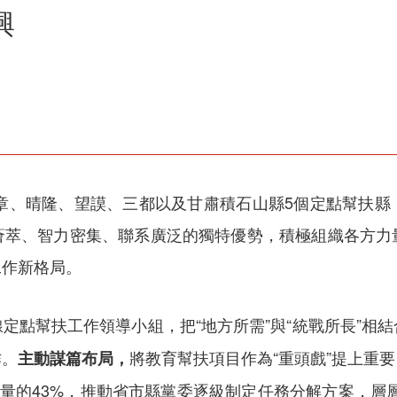
興
赫章、晴隆、望謨、三都以及甘肅積石山縣5個定點幫扶
薈萃、智力密集、聯系廣泛的獨特優勢，積極組織各方力
工作新格局。
定點幫扶工作領導小組，把“地方所需”與“統戰所長”相
作。
將教育幫扶項目作為“重頭戲”提上重
主動謀篇布局，
數量的43%，推動省市縣黨委逐級制定任務分解方案，層