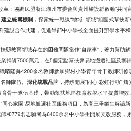
改革﹔協調民盟浙江湖州市委會與貴州望謨縣啟動“共同
。
探索統一戰線“地域+領域”組團式幫扶
建立統籌機制，
學科建設合作共建，促進畢節中小學校全面提升辦學水平
扶縣教育領域存在的困難問題當作“自家事”，著力幫助
業捐資7500萬元，在5個定點幫扶縣易地搬遷社區及鄉
織晴隆縣4200余名教師參加鄉村小學青年骨干教師研
土名師隊伍。
持續開展“同心·彩虹行動”“
深化統戰品牌，
教育骨干隊伍基礎，帶動幫扶地區教育教學水平提質增效
“同心家園”易地搬遷社區服務項目，為高三畢業生解讀
和779名志願者為6400余名中小學生開展支教服務，累