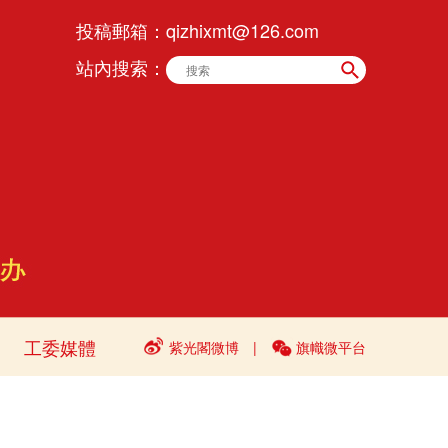
投稿郵箱：
qizhixmt@126.com
站內搜索：
工委媒體
紫光閣微博
|
旗幟微平台