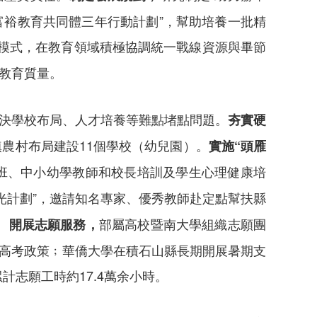
富裕教育共同體三年行動計劃”，幫助培養一批精
新模式，在教育領域積極協調統一戰線資源與畢節
和教育質量。
解決學校布局、人才培養等難點堵點問題。
夯實硬
鎮農村布局建設11個學校（幼兒園）。
實施“頭雁
修班、中小幼學教師和校長培訓及學生心理健康培
燭光計劃”，邀請知名專家、優秀教師赴定點幫扶縣
。
部屬高校暨南大學組織志願團
開展志願服務，
新高考政策﹔華僑大學在積石山縣長期開展暑期支
計志願工時約17.4萬余小時。