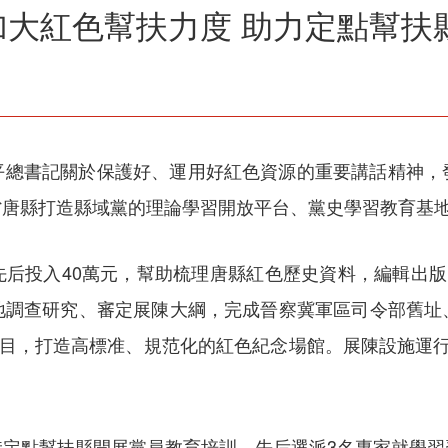
大紅色幫扶力度 助力定點幫扶
平總書記關於保護好、運用好紅色資源的重要講話精神，
省唐縣打造縣域黨的理論學習開放平台、黨史學習教育基
后投入40萬元，幫助梳理唐縣紅色歷史資料，編輯出版
地調查研究、審定展陳大綱，完成晉察冀軍區司令部舊址
項目，打造高標准、規范化的紅色紀念場館。展陳設施運
持定點幫扶縣開展黨員教育培訓，先后選派3名專家就學習