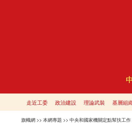
走近工委
政治建設
理論武裝
基層組
旗幟網
>>
本網專題
>>
中央和國家機關定點幫扶工作