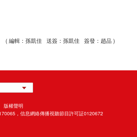
( 編輯：孫凱佳 送簽：孫凱佳 簽發：趙品 )
 版權聲明
70065，
信息網絡傳播視聽節目許可証0120672