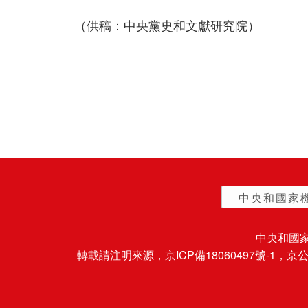
（供稿：中央黨史和文獻研究院）
中央和國家
中央和國
轉載請注明來源，
京ICP備18060497號-1
，京公網