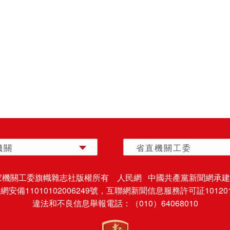
機關
省直機關工委
家機關工委旗幟雜志社版權所有 人民網 中國共產黨新聞網承建
安備11010102006249號，
互聯網新聞信息服務許可証101201
違法和不良信息舉報電話：（010）64068010