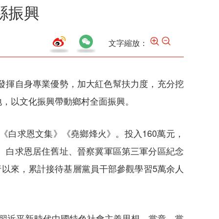
縣振興
文字縮放：
發揮自身專業優勢，加大紅色幫扶力度，充分挖
地，以文化振興帶動鄉村全面振興。
《白求恩文集》《堯鄉烽火》。投入160萬元，
、白求恩居住舊址、晉察冀軍區第三軍分區紀念
行以來，累計接待基層黨員干部參觀學習5萬余人
習近平新時代中國特色社會主義思想、黨章、黨