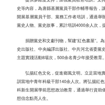
史等內容，為唐縣基層黨員干部作輔導報告，讓
開展基層黨員干部、黨務工作者培訓，通過舉
黨史人物、黨史故事，累計培訓4000余人次
捐贈黨史和文獻刊物，幫建“紅色書屋”。
史出版社、中央編譯出版社、中共河北省委黨史研
主題實踐活動8場次，500余名青少年接受教
弘揚紅色文化，促進鄉風文明。立足當地實
訓當地中青年科級干部140余人次。將弘揚紅
科新生開展學前思想政治教育，通過舉行資助
想信念點亮人生。