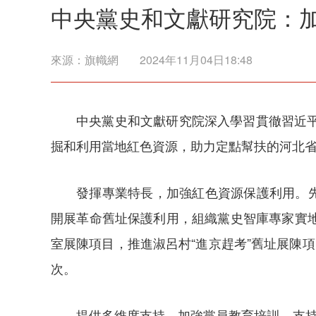
中央黨史和文獻研究院：加
來源：
旗幟網
2024年11月04日18:48
中央黨史和文獻研究院深入學習貫徹習近
掘和利用當地紅色資源，助力定點幫扶的河北
發揮專業特長，加強紅色資源保護利用。先
開展革命舊址保護利用，組織黨史智庫專家實
室展陳項目，推進淑呂村“進京趕考”舊址展陳
次。
提供多維度支持，加強黨員教育培訓。支