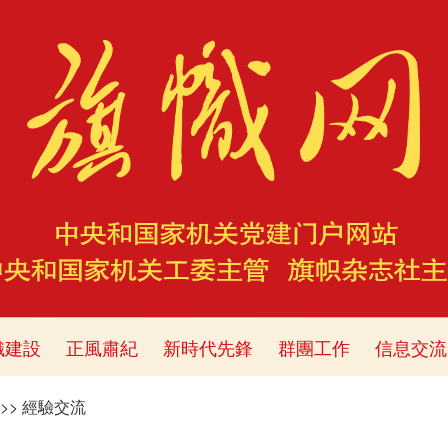
織建設
正風肅紀
新時代先鋒
群團工作
信息交流
>>
經驗交流