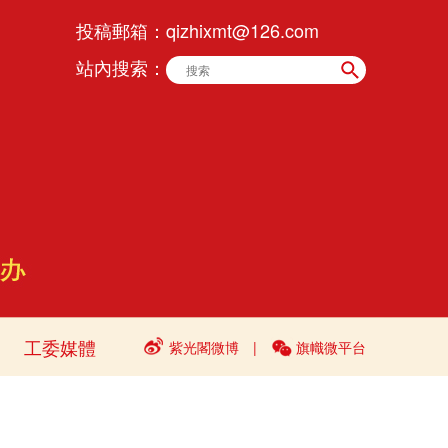
投稿郵箱：
qizhixmt@126.com
站內搜索：
工委媒體
紫光閣微博
|
旗幟微平台