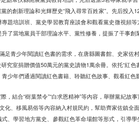
黨的創新理論和光輝歷史“飛入尋常百姓家”。先后投入1
辦專題培訓班、黨史學習教育座談會和觀看黨史微視頻等
，提升了當地黨員干部理論水平、黨性修養，提振了干事創
為滿足青少年閱讀紅色書的需求，在唐縣圖書館、史家佐村
究室捐贈價值50萬元的黨史讀物1萬余冊。依托“紅色書
育。青少年們通過閱讀紅色書籍、聆聽紅色故事、觀看紅色
際，結合“樹葉禁令”“白求恩精神”等內容，舉辦黨紀故事
色文化、移風易俗等內容納入村規民約，幫助齊家佐鎮全面
儀式、學習地方黨史、參觀紅色革命場館等形式，引導學