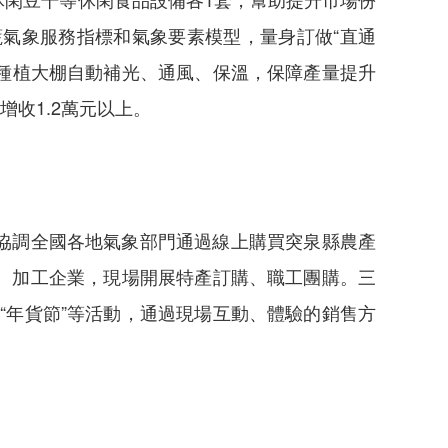
氣象服務指標和氣象要素模型，量身訂做“直通
業種植大棚自動補光、通風、保溫，保障產量提升
增收1.2萬元以上。
並協調全國各地氣象部門通過線上購買突泉縣農產
、加工企業，現場開展特產訂購、職工團購。三
“年貨節”等活動，通過現場互動、體驗的銷售方