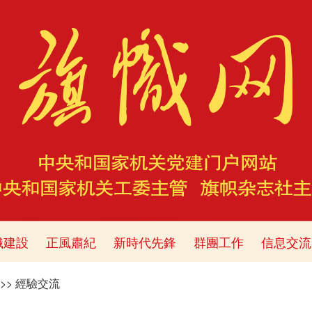
織建設
正風肅紀
新時代先鋒
群團工作
信息交流
>>
經驗交流