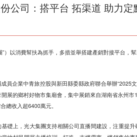
團股份公司：搭平台 拓渠道 助力
團”）以消費幫扶為抓手，多措並舉搭建產銷對接平台，
成員企業中青旅控股與新田縣委縣政府聯合舉辦“2025文
開展的鄉村好物市集廟會，集中展銷來自湖南省永州市1
總收入超6400萬元。
的基礎上，光大集團支持相關公司直播間建設，注重提升