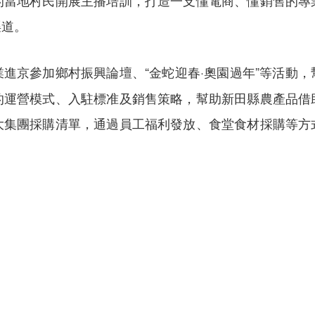
的當地村民開展主播培訓，打造一支懂電商、懂銷售的專
渠道。
進京參加鄉村振興論壇、“金蛇迎春·奧園過年”等活動
的運營模式、入駐標准及銷售策略，幫助新田縣農產品借
大集團採購清單，通過員工福利發放、食堂食材採購等方