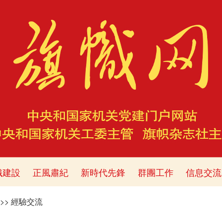
織建設
正風肅紀
新時代先鋒
群團工作
信息交流
>>
經驗交流