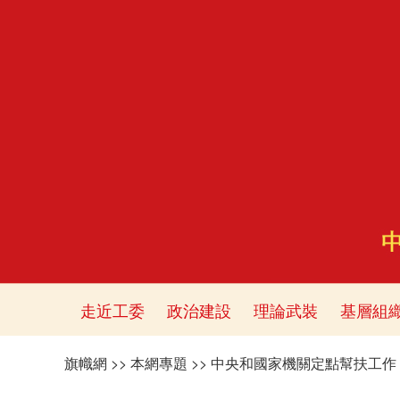
走近工委
政治建設
理論武裝
基層組
旗幟網
>>
本網專題
>>
中央和國家機關定點幫扶工作