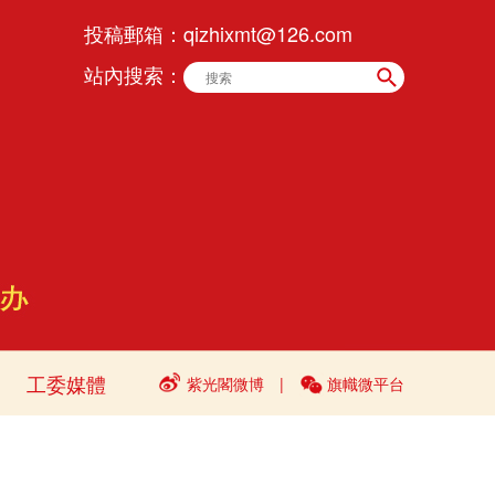
投稿郵箱：
qizhixmt@126.com
站內搜索：
工委媒體
紫光閣微博
|
旗幟微平台