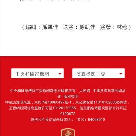
( 編輯：孫凱佳 送簽：孫凱佳 簽發：林燕 )
中央和國家機關
省直機關工委
中央和國家機關工委旗幟雜志社版權所有 人民網 中國共產黨新聞網承
建 版權聲明
轉載請注明來源，
京ICP備18060497號-1
，京公網安備11010102006249號，
互聯網新聞信息服務許可証10120170065，
信息網絡傳播視聽節目許可証
0120672
違法和不良信息舉報電話：（010）64068010