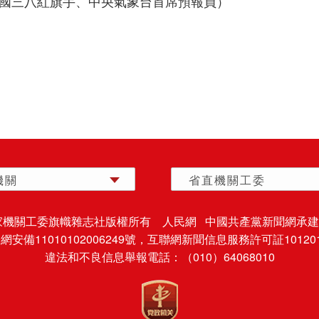
全國三八紅旗手、中央氣象台首席預報員）
機關
省直機關工委
家機關工委旗幟雜志社版權所有 人民網 中國共產黨新聞網承建
安備11010102006249號，
互聯網新聞信息服務許可証101201
違法和不良信息舉報電話：（010）64068010