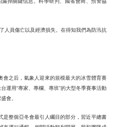
怕漏掉關鍵信息。科學研判、國省會商、預警協
少了人員傷亡以及經濟損失。在得知我們為防汛抗
殘奧會之后，氣象人迎來的規模最大的冰雪體育賽
台運用“專家、專欄、專班”的大型冬季賽事活動
雪盛會。
幕式是整個亞冬會最引人矚目的部分，習近平總書
城市運行通暢、相關活動順利開展。我和團隊成