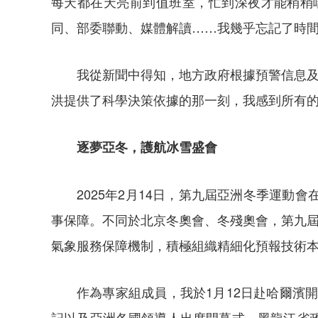
每天都在天亮前到值班室，忙到深夜才能稍稍
同、部委聯動、媒體解讀……我幾乎忘記了時
我從新聞中得知，地方政府根據預警信息及
洪提供了科學決策依據的那一刻，我感到所有
逐夢亞冬，護航冰雪盛會
2025年2月14日，第九屆亞洲冬季運
事保障。不同於北京冬奧會、冬殘奧會，第九屆
氣象服務保障機制，積極組織精細化預報技術
作為專家組成員，我於1月12日赴哈爾濱
記以及亞洲各國領導人出席開幕式。黑龍江省