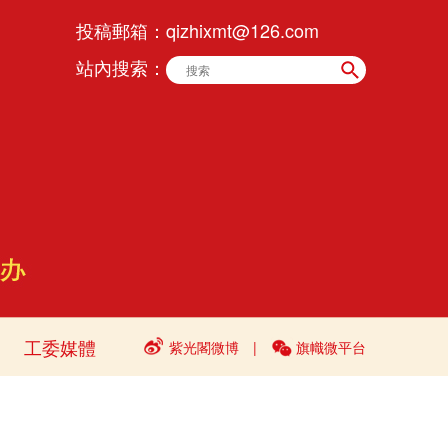
投稿郵箱：
qizhixmt@126.com
站內搜索：
工委媒體
紫光閣微博
|
旗幟微平台