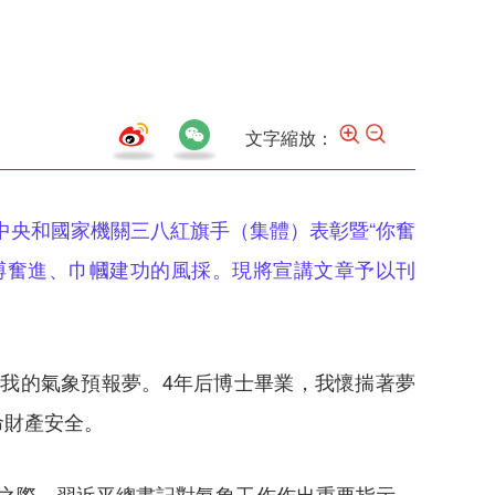
文字縮放：
中央和國家機關三八紅旗手（集體）表彰暨“你奮
搏奮進、巾幗建功的風採。現將宣講文章予以刊
我的氣象預報夢。4年后博士畢業，我懷揣著夢
命財產安全。
年之際，習近平總書記對氣象工作作出重要指示，