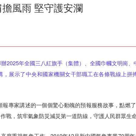
擔風雨 堅守護安瀾
舉辦2025年全國三八紅旗手（集體）、全國巾幗文明崗、
宣講，展示了中央和國家機關女干部職工在各條戰線上拼
席預報專家講述的一個個驚心動魄的預報服務故事，點燃了
肩作戰，筑牢氣象防災減災第一道防線，守護人民群眾生
高度重視氣象工作。2019年12月新中國氣象事業70周