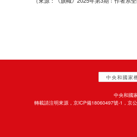
（來源：《旗幟》2025年第3期﹔作者系
中央和國家
中央和國
轉載請注明來源，
京ICP備18060497號-1
，京公網