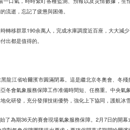
喘一口氣，時時緊盯各種監測、預報以及災情數據，生
間的流逝，忘記了疲憊與困倦。
時轉移群眾190余萬人，完成水庫調度近百座，大大減
的付出都是值得的。
動會在黑龍江省哈爾濱市圓滿閉幕。這是繼北京冬奧會、冬
亞冬會氣象服務保障工作准備時間短、任務重。中央氣象
本地化研發，充分發揮技術優勢，強化上下協同，護航冰
開始了為期36天的賽會現場氣象服務保障。2月7日的開
政府對氣象保障團隊提出要求：要確保開幕式期間哈爾濱