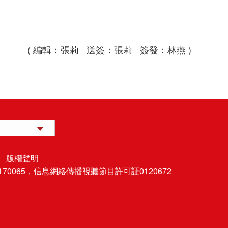
( 編輯：張莉 送簽：張莉 簽發：林燕 )
 版權聲明
70065，
信息網絡傳播視聽節目許可証0120672