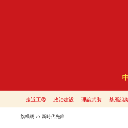
走近工委
政治建設
理論武裝
基層組
旗幟網
>>
新時代先鋒