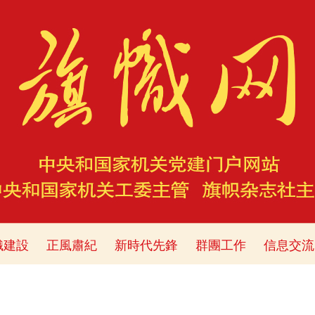
織建設
正風肅紀
新時代先鋒
群團工作
信息交流