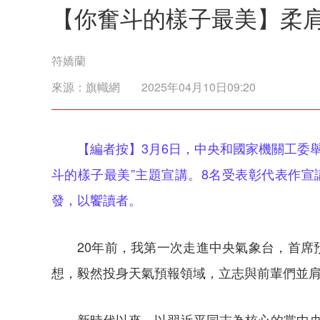
【你奮斗的樣子最美】柔肩
符嬌蘭
來源：
旗幟網
2025年04月10日09:20
【編者按】3月6日，中央和國家機關工委
斗的樣子最美”主題宣講。8名受表彰代表作
發，以饗讀者。
20年前，我第一次走進中央氣象台，首
想，毅然投身天氣預報領域，立志與前輩們並
新時代以來，以習近平同志為核心的黨中央