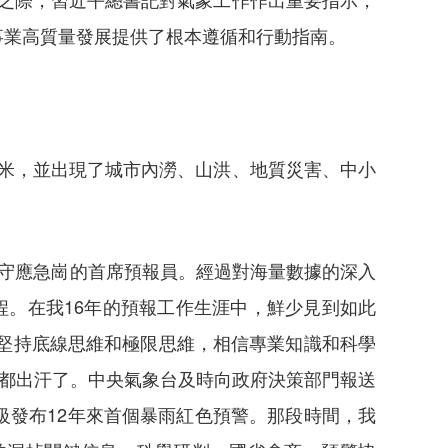
事業高質量發展提供了根本遵循和行動指南。
毫米，並出現了城市內澇、山洪、地質災害、中小
守應急崗的首席預報員。經過對海量數據的深入
程。在我16年的預報工作生涯中，鮮少見到如此
，要堅持底線思維和極限思維，相信專業知識和科學
心都出汗了。中央氣象台及時向政府決策部門報送
發布12年來首個暴雨紅色預警。那段時間，我