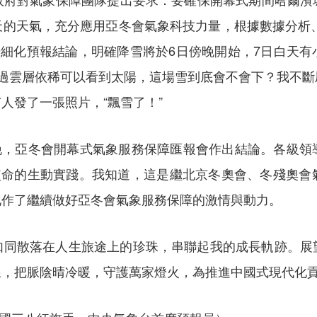
的天氣，充分應用亞冬會氣象科技力量，根據數據分析、
步細化預報結論，明確降雪將於6日傍晚開始，7日白天
透過雲層依稀可以看到太陽，這場雪到底會不會下？我不斷
人發了一張照片，“飄雪了！”
日晚，亞冬會開幕式氣象服務保障匯報會作出結論。各級
與使命的生動實踐。我知道，這是繼北京冬奧會、冬殘奧會
化作了繼續做好亞冬會氣象服務保障的激情與動力。
如同散落在人生旅途上的珍珠，串聯起我的成長軌跡。展
線，把脈陰晴冷暖，守護萬家燈火，為推進中國式現代化