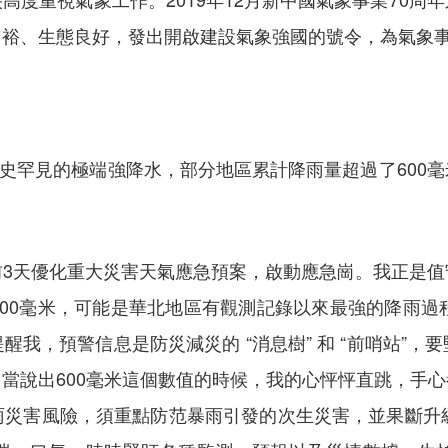
富裕、生態良好，發出開啟建設氣象強國的號令，為氣象
現歷史罕見的極端強降水，部分地區累計降雨量超過了600
前3天優化重大災害天氣應急預案，啟動應急崗。我正是值
00毫米，可能是華北地區有觀測記錄以來最強的降雨過
我，預警信息是防災減災的 “消息樹” 和 “前哨站”
當說出600毫米這個數值的時候，我的心怦怦直跳，手
雨災害風險，須重點防范暴雨引發的次生災害，並果斷升級