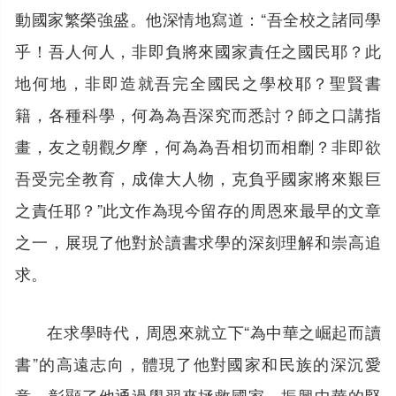
動國家繁榮強盛。他深情地寫道：“吾全校之諸同學
乎！吾人何人，非即負將來國家責任之國民耶？此
地何地，非即造就吾完全國民之學校耶？聖賢書
籍，各種科學，何為為吾深究而悉討？師之口講指
畫，友之朝觀夕摩，何為為吾相切而相劘？非即欲
吾受完全教育，成偉大人物，克負乎國家將來艱巨
之責任耶？”此文作為現今留存的周恩來最早的文章
之一，展現了他對於讀書求學的深刻理解和崇高追
求。
在求學時代，周恩來就立下“為中華之崛起而讀
書”的高遠志向，體現了他對國家和民族的深沉愛
意，彰顯了他通過學習來拯救國家、振興中華的堅