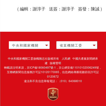
( 編輯：謝淳子 送簽：謝淳子 簽發：陳誠 )
中央和國家機關
省直機關工委
中央和國家機關工委旗幟雜志社版權所有 人民網 中國共產黨新聞網承
建 版權聲明
轉載請注明來源，
京ICP備18060497號-1
，京公網安備11010102006249號，
互聯網新聞信息服務許可証10120170065，
信息網絡傳播視聽節目許可証
0120672
違法和不良信息舉報電話：（010）64068010