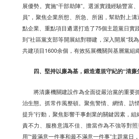
展優勢。實施“干部助陣”。選派實踐經驗豐富
員”，聚焦企業所想、所急、所困，幫助對上溝
點企業、重點項目遴選打造了75個主題黨日實
到”社區黨支部等開展結對聯建，深入開展“我為項
共建項目1600余個，有效拓展機關與基層黨組
四、堅持以廉為基，鍛造遵規守紀的“清廉
將清廉機關建設作為全面從嚴治黨的重要
治生態。抓常作風整頓。聚焦警情、網情、訪情
提升”行動，聚焦影響干事創業的關鍵因素，
責不力、服務意識不佳、擔當作為不強等對照
用”“最滿意一件事和最不滿意一件事”主題黨