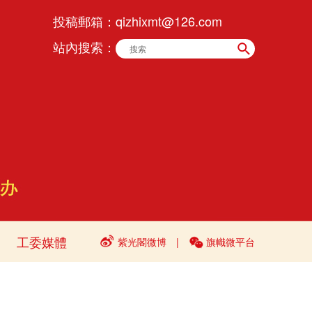
投稿郵箱：
qizhixmt@126.com
站內搜索：
工委媒體
紫光閣微博
|
旗幟微平台