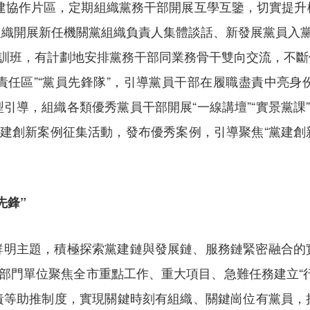
黨建協作片區，定期組織黨務干部開展互學互鑒，切實提
織開展新任機關黨組織負責人集體談話、新發展黨員入黨
培訓班，有計劃地安排黨務干部同業務骨干雙向交流，不
員責任區”“黨員先鋒隊”，引導黨員干部在履職盡責中亮
引導，組織各類優秀黨員干部開展“一線講壇”“實景黨課”
建創新案例征集活動，發布優秀案例，引導聚焦“黨建創新提
先鋒”
鮮明主題，積極探索黨建鏈與發展鏈、服務鏈緊密融合的
動部門單位聚焦全市重點工作、重大項目、急難任務建立“
責等助推制度，實現關鍵時刻有組織、關鍵崗位有黨員，