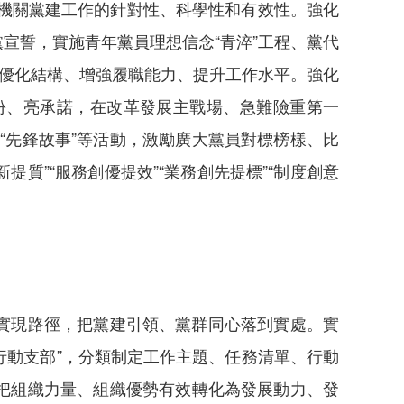
升機關黨建工作的針對性、科學性和有效性。強化
宣誓，實施青年黨員理想信念“青淬”工程、黨代
斷優化結構、增強履職能力、提升工作水平。強化
身份、亮承諾，在改革發展主戰場、急難險重第一
“先鋒故事”等活動，激勵廣大黨員對標榜樣、比
質”“服務創優提效”“業務創先提標”“制度創意
實現路徑，把黨建引領、黨群同心落到實處。實
行動支部”，分類制定工作主題、任務清單、行動
把組織力量、組織優勢有效轉化為發展動力、發