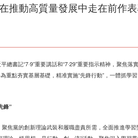
礎 在推動高質量發展中走在前作表
書記“7·9”重要講話和“7·29”重要指示精神，聚焦
為重點夯實基層基礎，精准實施“先鋒行動”，一體抓學
先鋒”
，聚焦黨的創新理論武裝和履職盡責所需，全面推進學習