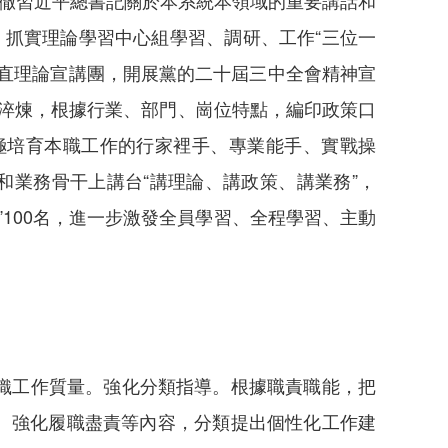
貫徹習近平總書記關於本系統本領域的重要講話和
”。抓實理論學習中心組學習、調研、工作“三位一
直理論宣講團，開展黨的二十屆三中全會精神宣
力淬煉，根據行業、部門、崗位特點，編印政策口
積極培育本職工作的行家裡手、專業能手、實戰操
和業務骨干上講台“講理論、講政策、講業務”，
部”100名，進一步激發全員學習、全程學習、主動
織工作質量。強化分類指導。根據職責職能，把
務、強化履職盡責等內容，分類提出個性化工作建