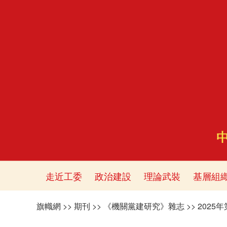
走近工委
政治建設
理論武裝
基層組
旗幟網
>>
期刊
>>
《機關黨建研究》雜志
>>
2025