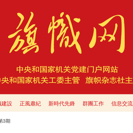
織建設
正風肅紀
新時代先鋒
群團工作
信息交流
年第3期