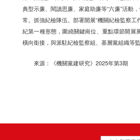
典型示廉、閱讀思廉、家庭助廉等“六廉”活動，
常。抓強紀檢隊伍。部署開展“機關紀檢監察工
紀第一種形態‌，圍繞關鍵崗位、重點環節開
橫向銜接，與派駐紀檢監察組、基層黨組織等
來源：《機關黨建研究》2025年第3期