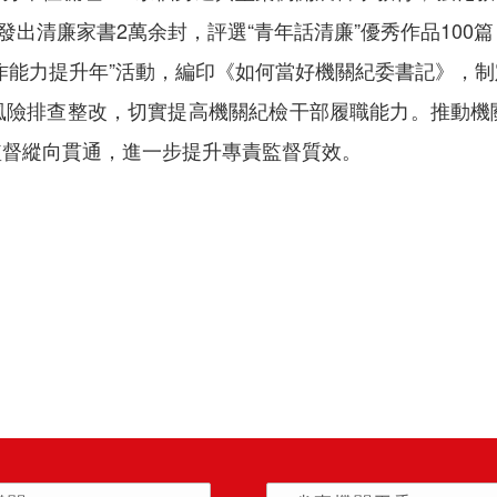
發出清廉家書2萬余封，評選“青年話清廉”優秀作品10
作能力提升年”活動，編印《如何當好機關紀委書記》，制
展風險排查整改，切實提高機關紀檢干部履職能力。推動機
監督縱向貫通，進一步提升專責監督質效。