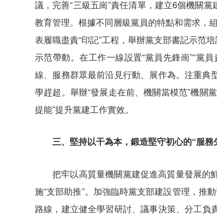
議，完善“三級五崗”責任清單，建立6個機關
教育管理。根據不同層級黨員的特點和需求，組
表履職盡責“印記”工程，舉辦黨支部書記示范
示范帶動。在工作一線設置“黨員先鋒崗”“黨
線、服務群眾最前沿見行動、展作為。注重典型
學趕超。舉辦“發展走在前、機關當模范”機關黨
提能”提升黨建工作實效。
三、堅持以干為本，鍛造堅守初心的“服務
把牢以高質量機關黨建促進高質量發展的
施“支部助推”。加強臨時黨支部建設管理，推
路線，建立健全學習研討、議事決策、分工負