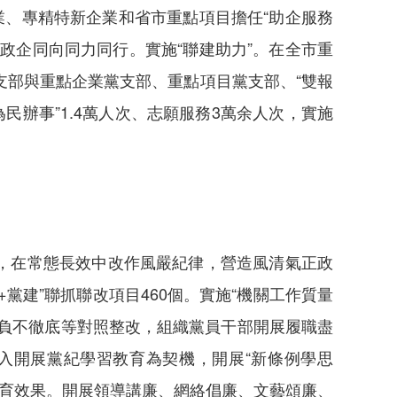
業、專精特新企業和省市重點項目擔任“助企服務
政企同向同力同行。實施“聯建助力”。在全市重
支部與重點企業黨支部、重點項目黨支部、“雙報
為民辦事”1.4萬人次、志願服務3萬余人次，實施
，在常態長效中改作風嚴紀律，營造風清氣正政
建”聯抓聯改項目460個。實施“機關工作質量
負不徹底等對照整改，組織黨員干部開展履職盡
入開展黨紀學習教育為契機，開展“新條例學思
教育效果。開展領導講廉、網絡倡廉、文藝頌廉、