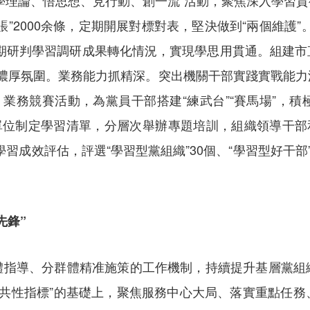
學理論、悟思想、見行動、創一流”活動，聚焦深入學習
”2000余條，定期開展對標對表，堅決做到“兩個維護
定期研判學習調研成果轉化情況，實現學思用貫通。組建市
革的濃厚氛圍。業務能力抓精深。突出機關干部實踐實戰能
、業務競賽活動，為黨員干部搭建“練武台”“賽馬場”，
單位制定學習清單，分層次舉辦專題培訓，組織領導干部
學習成效評估，評選“學習型黨組織”30個、“學習型好干
先鋒”
體指導、分群體精准施策的工作機制，持續提升基層黨組
定“共性指標”的基礎上，聚焦服務中心大局、落實重點任