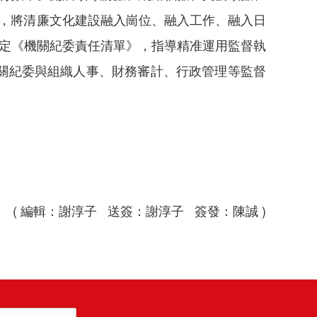
0篇，將清廉文化建設融入崗位、融入工作、融入日
定《機關紀委責任清單》，指導‌精准運用監督執
關紀委與組織人事、財務審計、行政管理等監督
( 編輯：謝淳子 送簽：謝淳子 簽發：陳誠 )