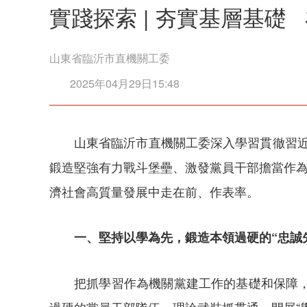
實踐探索 | 夯實基層基
山東省臨沂市直機關工委
2025年04月29日15:48
山東省臨沂市直機關工委深入學習貫徹習近平總
鍛造堅強有力戰斗堡壘、激發黨員干部擔當作為
濟社會高質量發展中走在前、作表率。
一、堅持以學為先，鍛造本領過硬的“忠誠
把抓學習作為機關黨建工作的基礎和保障