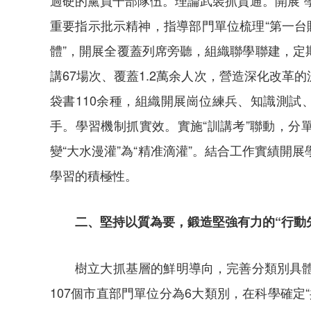
過硬的黨員干部隊伍。理論武裝抓貫通。開展“
重要指示批示精神，指導部門單位梳理“第一台賬
體”，開展全覆蓋列席旁聽，組織聯學聯建，
講67場次、覆蓋1.2萬余人次，營造深化改
袋書110余種，組織開展崗位練兵、知識測試
手。學習機制抓實效。實施“訓講考”聯動，分
變“大水漫灌”為“精准滴灌”。結合工作實績開展
學習的積極性。
二、堅持以質為要，鍛造堅強有力的“行動
樹立大抓基層的鮮明導向，完善分類別具
107個市直部門單位分為6大類別，在科學確