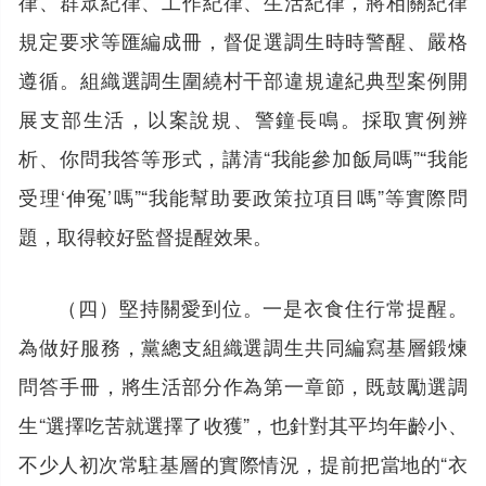
律、群眾紀律、工作紀律、生活紀律，將相關紀律
規定要求等匯編成冊，督促選調生時時警醒、嚴格
遵循。組織選調生圍繞村干部違規違紀典型案例開
展支部生活，以案說規、警鐘長鳴。採取實例辨
析、你問我答等形式，講清“我能參加飯局嗎”“我能
受理‘伸冤’嗎”“我能幫助要政策拉項目嗎”等實際問
題，取得較好監督提醒效果。
（四）堅持關愛到位。一是衣食住行常提醒。
為做好服務，黨總支組織選調生共同編寫基層鍛煉
問答手冊，將生活部分作為第一章節，既鼓勵選調
生“選擇吃苦就選擇了收獲”，也針對其平均年齡小、
不少人初次常駐基層的實際情況，提前把當地的“衣