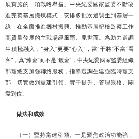
展實施的一項戰略舉措。中央紀委國家監委不斷改
進完善基層鍛煉模式，安排多批次選調生到基層一
線，在全面推進鄉村振興、推動基層紀檢監察工作
高質量發展的主戰場經風雨、見世面。為助力選調
生積極融入，“身入”更要“心入”，當“干將”不當“看
客”，真“煉金”而不是“鍍金”，中央紀委國家監委組織
部黨總支加強聯絡服務，指導選調生建強臨時黨支
部，切實做到黨建引領、實干提升、管理嚴格、關
愛到位。
做法和成效
（一）堅持黨建引領。一是聚焦政治功能強，