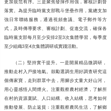
更加規范有序。三是聚焦發揮作用強，審核計劃督
落實。為提升臨時黨支部戰斗堡壘作用，黨總支加
強日常聯絡服務，通過視頻會議、電子郵件等方
式，及時傳導要求、審核計劃、促進交流，確保各
臨時黨支部每月至少安排2至3次集體學習，每季度
至少組織3至4次集體調研或實踐活動。
（二）堅持實干提升。一是開展精品微調研，
推動走村入戶接地氣。鼓勵選調生用好調查研究這
個傳家寶，走到群眾中去，用腳步丈量大好山河，
用心靈感悟人間煙火。注重觀察農村經濟，了解所
在村的資源稟賦、人口結構、收入結構，思考如何
推動發展、防止返貧﹔注重觀察農民生活，了解鄉