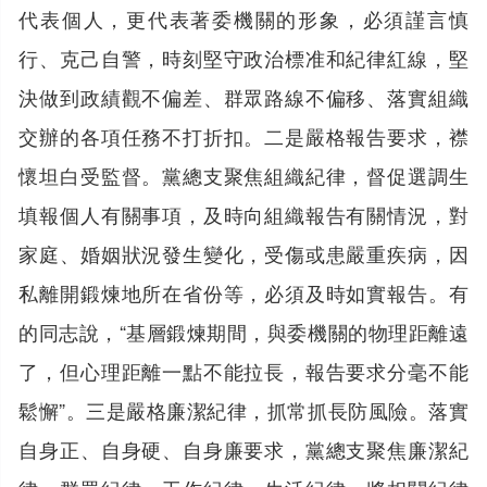
代表個人，更代表著委機關的形象，必須謹言慎
行、克己自警，時刻堅守政治標准和紀律紅線，堅
決做到政績觀不偏差、群眾路線不偏移、落實組織
交辦的各項任務不打折扣。二是嚴格報告要求，襟
懷坦白受監督。黨總支聚焦組織紀律，督促選調生
填報個人有關事項，及時向組織報告有關情況，對
家庭、婚姻狀況發生變化，受傷或患嚴重疾病，因
私離開鍛煉地所在省份等，必須及時如實報告。有
的同志說，“基層鍛煉期間，與委機關的物理距離遠
了，但心理距離一點不能拉長，報告要求分毫不能
鬆懈”。三是嚴格廉潔紀律，抓常抓長防風險。落實
自身正、自身硬、自身廉要求，黨總支聚焦廉潔紀