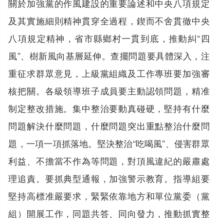
關於加強黨的作風建設的重要論述和中央八項規定
及其實施細則精神貫穿全過程，鍥而不舍貫徹中央
八項規定精神，省市縣鄉村一貫到底，推動糾“四
風”、樹新風向基層延伸。查擺問題要具體深入，注
重征求群眾意見，上級黨組織及工作專班要加強審
核把關。各級領導班子成員要主動認領問題，精准
制定整改措施。集中整治要動真碰硬，堅持有什麼
問題解決什麼問題，什麼問題突出重點整治什麼問
題，一項一項抓落地。堅決整治“吃喝風”、侵害群眾
利益、不擔當不作為等問題，對頂風違紀的嚴肅處
理追責。要抓典型通報，加強警示教育。指導組要
堅持高標准嚴要求，緊緊依靠地方和單位黨委（黨
組）開展工作，同題共答、同向發力，推動抓實整