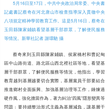
5月16日至17日，中共中央政治局常委、中央書
記處書記蔡奇在河北唐山市檢查指導深入貫徹中央
八項規定精神學習教育工作。這是5月16日，蔡奇在
玉田縣陳家鋪鎮看望基層干部群眾，了解便民服務
等情況。新華社記者 謝環馳 攝
蔡奇來到玉田縣陳家鋪鎮、侯家橋村和曹妃甸
區中山路街道、路北區山西北裡社區等地，看望基
層干部群眾，了解便民服務等情況，他指出，學習
教育越到基層越要切合實際，基層黨員干部要結合
推進鄉村全面振興、加強基層治理等工作，錘煉過
硬作風，強化擔當作為，著力糾治“四風”隱形變異等
問題﹔要持續整治形式主義為基層減負，讓基層干