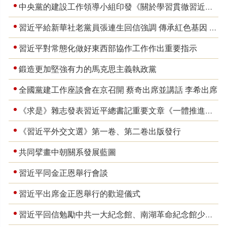
中央黨的建設工作領導小組印發《關於學習貫徹習近平黨建思想的通知》
習近平給新華社老黨員張連生回信強調 傳承紅色基因 在新征程上書寫優異答卷
習近平對常態化做好東西部協作工作作出重要指示
鍛造更加堅強有力的馬克思主義執政黨
全國黨建工作座談會在京召開 蔡奇出席並講話 李希出席
《求是》雜志發表習近平總書記重要文章《一體推進教育科技人才發展》
《習近平外交文選》第一卷、第二卷出版發行
共同擘畫中朝關系發展藍圖
習近平同金正恩舉行會談
習近平出席金正恩舉行的歡迎儀式
習近平回信勉勵中共一大紀念館、南湖革命紀念館少先隊紅領巾講解員