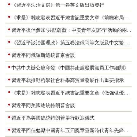
《習近平法治文選》第一卷英文版出版發行
《求是》雜志發表習近平總書記重要文章《前瞻布局和發展未來產業》
習近平復信參加“共航蔚藍：中美青年友誼行”活動的兩國學生
《習近平談治國理政》第五卷法俄阿等文版及中文繁體版出版發行
習近平同俄羅斯總統普京會談
中共中央辦公廳印發《中國共產黨發展黨員工作細則》
習近平就推動哲學社會科學高質量發展作出重要指示
《求是》雜志發表習近平總書記重要文章《做強做優做大實體經濟》
習近平同美國總統特朗普會談
習近平為美國總統特朗普舉行歡迎儀式
習近平回信勉勵中國青年五四獎章暨新時代青年先鋒獎獲獎者代表 胸懷遠大理想矢志拼搏奮斗 帶動廣大青年把個人追求融入國家發展大局