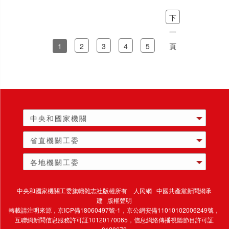
下
一
1
2
3
4
5
頁
中央和國家機關
省直機關工委
各地機關工委
中央和國家機關工委旗幟雜志社版權所有 人民網 中國共產黨新聞網承
建 版權聲明
轉載請注明來源，
京ICP備18060497號-1
，京公網安備11010102006249號，
互聯網新聞信息服務許可証10120170065，
信息網絡傳播視聽節目許可証