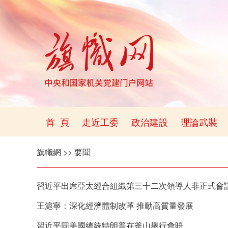
首 頁
走近工委
政治建設
理論武裝
旗幟網
>>
要聞
習近平出席亞太經合組織第三十二次領導人非正式會
王滬寧：深化經濟體制改革 推動高質量發展
習近平同美國總統特朗普在釜山舉行會晤