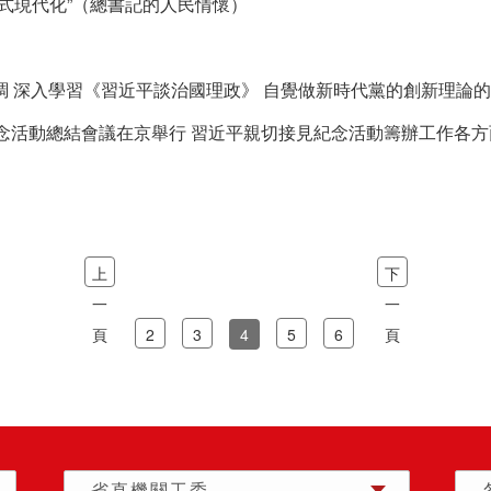
式現代化”（總書記的人民情懷）
 深入學習《習近平談治國理政》 自覺做新時代黨的創新理論
念活動總結會議在京舉行 習近平親切接見紀念活動籌辦工作各方
上
下
一
一
頁
2
3
4
5
6
頁
省直機關工委