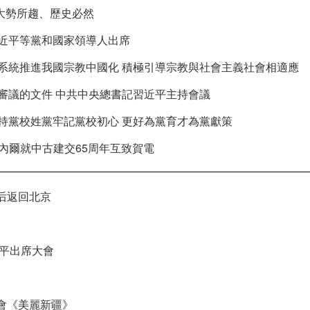
大勢所趨、歷史必然
近平等黨和國家領導人出席
系統推進我國宗教中國化 積極引導宗教與社會主義社會相適應
審議的文件 中共中央總書記習近平主持會議
持黨校姓黨牢記黨校初心 更好為黨育才為黨獻策
內爾就中古建交65周年互致賀電
后返回北京
近平出席大會
會《美麗新疆》