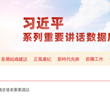
基層組織建設
正風肅紀
新時代先鋒
群團工作
議並發表重要講話