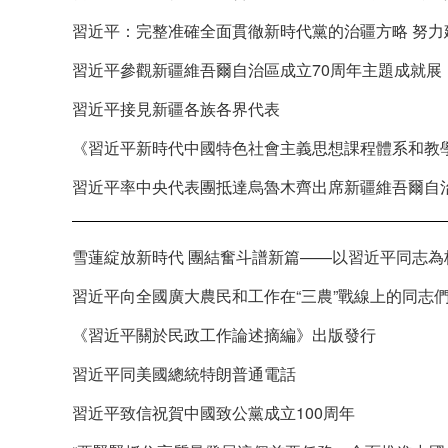
習近平：完整准確全面貫徹新時代黨的治疆方略 努
習近平參觀新疆維吾爾自治區成立70周年主題成就展
習近平接見新疆各族各界代表
《習近平新時代中國特色社會主義思想課程體系和教
習近平率中央代表團抵達烏魯木齊出席新疆維吾爾自治
雪蓮綻放新時代 團結奮斗譜新篇——以習近平同志
習近平向全國廣大農民和工作在“三農”戰線上的同志
《習近平關於民政工作論述摘編》出版發行
習近平同美國總統特朗普通電話
習近平致信祝賀中國致公黨成立100周年