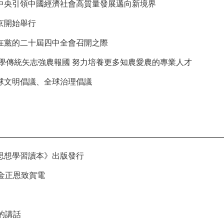
中央引領中國經濟社會高質量發展邁向新境界
京開始舉行
在黨的二十屆四中全會召開之際
學傳統矢志強農報國 努力培養更多知農愛農的專業人才
球文明倡議、全球治理倡議
思想學習讀本》出版發行
金正恩致賀電
的講話