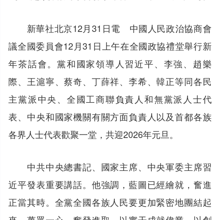
新華社北京12月31日電 中國人民政治協商會
議全國委員會12月31日上午在全國政協禮堂舉行新
年茶話會。黨和國家領導人習近平、李強、趙樂
際、王滬寧、蔡奇、丁薛祥、李希、韓正等同各民
主黨派中央、全國工商聯負責人和無黨派人士代
表、中央和國家機關有關方面負責人以及首都各族
各界人士代表歡聚一堂，共迎2026年元旦。
中共中央總書記、國家主席、中央軍委主席習
近平發表重要講話。他強調，藍圖已經繪就，奮進
正當其時。全黨全國各族人民要更加緊密地團結起
來，萬眾一心、奮發進取，以實干成就偉業，以創