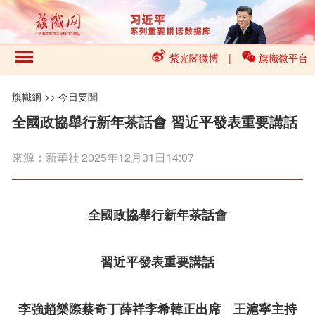
紫光閣微博
|
旗幟微平台
旗幟網
>>
今日要聞
全國政協舉行新年茶話會 習近平發表重要講話
來源：
新華社
2025年12月31日14:07
全國政協舉行新年茶話會
習近平發表重要講話
李強趙樂際蔡奇丁薛祥李希韓正出席 王滬寧主持