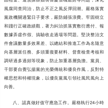
風腐同查同治，防止不正之風反彈回潮。嚴格落實
黨政機關過緊日子要求，嚴防鋪張浪費。牢固樹立
和踐行正確政績觀，著力糾治抓落實敷衍應付、報
數據弄虛作假、搞驗收走過場等問題。堅決整治文
件會議數量多效果差、以總結和推進工作為名隨意
向基層派任務、多頭重復要材料、督查檢查考核和
調研過多過頻等現象，防止加重基層負擔。黨員、
干部要自覺弘揚黨的光榮傳統和優良作風，反對特
權思想和特權現象，以優良黨風引領社風民風向上
向善。
八、認真做好值守應急工作。嚴格執行24小時