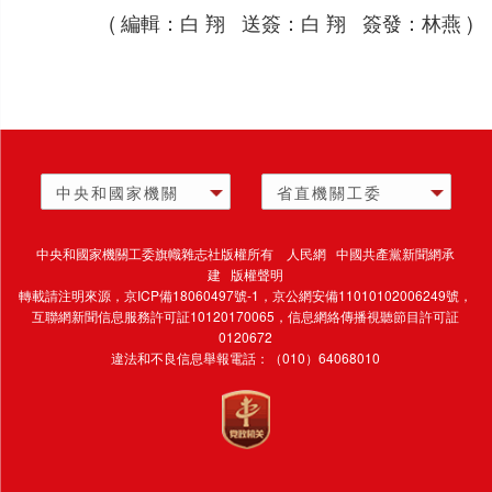
( 編輯：白 翔 送簽：白 翔 簽發：林燕 )
中央和國家機關
省直機關工委
中央和國家機關工委旗幟雜志社版權所有 人民網 中國共產黨新聞網承
建 版權聲明
轉載請注明來源，
京ICP備18060497號-1
，京公網安備11010102006249號，
互聯網新聞信息服務許可証10120170065，
信息網絡傳播視聽節目許可証
0120672
違法和不良信息舉報電話：（010）64068010