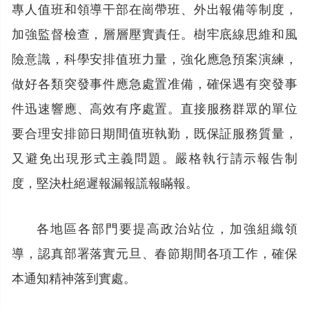
專人值班和領導干部在崗帶班、外出報備等制度，
加強監督檢查，層層壓實責任。樹牢底線思維和風
險意識，科學安排值班力量，強化應急預案演練，
做好各類突發事件應急處置准備，確保遇有突發事
件迅速響應、高效有序處置。直接服務群眾的單位
要合理安排節日期間值班執勤，既保証服務質量，
又避免出現形式主義問題。嚴格執行請示報告制
度，堅決杜絕遲報漏報謊報瞞報。
各地區各部門要提高政治站位，加強組織領
導，認真部署落實元旦、春節期間各項工作，確保
本通知精神落到實處。