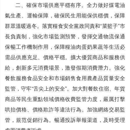
二、確保市場供應平穩有序。全力做好煤電油
氣生產、運輸保障，確保民生用能保供穩價，保障
群眾溫暖過冬。落實糧食安全黨政同責和“菜籃子”市
長負責制，強化市場監測預警，發揮交通物流保通
保暢工作機制作用，保障糧油肉蛋奶果蔬等生活必
需品供應充足、價格平穩。擴大優質商品和服務供
給，創新多元消費場景，激發假期消費潛力。強化
餐飲服務食品安全和市場銷售食用農產品質量安全
監管，守牢“舌尖上的安全”。加大對餐飲住宿、年貨
商品等民生重點領域價格收費監管力度，嚴厲打擊
哄抬價格、價格欺詐等違法行為。加強網絡交易監
管，規范促銷行為。暢通投訴舉報渠道，及時受理
處置消費者訴求。