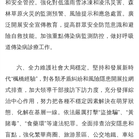
和安全管控。強化對低溫雨雪冰凍和凌汛災害、森
林草原火災的監測預警、風險提示和應急處置。廣
泛開展安全宣傳教育，提高群眾安全防范意識和避
險自救技能。加強重點傳染病監測防控，做好呼吸
道傳染病診療工作。
六、全力維護社會大局穩定。堅持和發展新時
代“楓橋經驗”，對各類矛盾糾紛和風險隱患開展拉網
式排查，加大領導干部接訪下訪力度，充分發揮綜
治中心作用，努力把各種不穩定因素解決在萌芽狀
態、化解在基層一線。依法嚴厲打擊“盜搶騙”、“黃
賭毒”、“食藥環”等違法犯罪。全面排查治安隱患和
盲點，強化繁華商圈、旅游景區、公交地鐵、車站