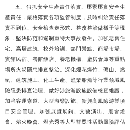
五、狠抓安全生產責任落實。壓緊壓實安全生
產責任，嚴格落實各項監管制度，及時糾治責任落
實不到位、安全檢查走形式、整改整治做樣子等現
象，堅決防范和遏制重特大事故發生。加強老舊住
宅、高層建筑、校外培訓、熱門景點、商場市場、
賓館民宿、餐館飯店、養老機構、廠房倉庫等重點
場所火災隱患排查整治。深化煙花爆竹、礦山、燃
氣、建筑施工、化工生產、漁業船舶等行業領域風
險隱患排查治理。做好涉旅游設施設備檢查維護，
加強客運索道、大型游樂設施、新興高風險游樂項
目安全管理。加強展覽展銷、文藝演出、廟會燈
會、焰火晚會、燈光秀等大型群眾性活動風險評估