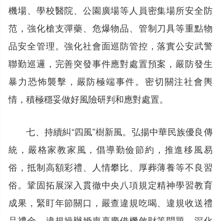
機場、學校醫院、公園廣場等人員密集場所安全防
范，強化槍支彈藥、危爆物品、管制刀具等重點物
品安全管理。強化社會面巡防管控，落實公安武警
聯勤巡邏，完善突發事件應對處置預案，嚴防發生
暴力恐怖襲擊，嚴防極端事件。密切關注社會輿
情，積極穩妥做好風險研判和應對處置。
七、持續糾“四風”樹新風。弘揚中華民族優良傳
統，嚴格家教家風，倡導勤儉節約，推進移風易
俗，抵制高額彩禮、人情攀比、厚葬薄養等不良習
俗。鞏固拓展深入貫徹中央八項規定精神學習教育
成果，緊盯年節關口，嚴查違規吃喝、違規收送禮
品禮金、違規操辦婚喪喜慶借機斂財等問題，深化