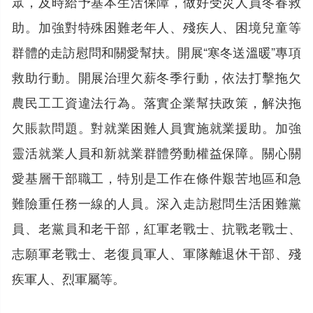
眾，及時給予基本生活保障，做好受災人員冬春救
助。加強對特殊困難老年人、殘疾人、困境兒童等
群體的走訪慰問和關愛幫扶。開展“寒冬送溫暖”專項
救助行動。開展治理欠薪冬季行動，依法打擊拖欠
農民工工資違法行為。落實企業幫扶政策，解決拖
欠賬款問題。對就業困難人員實施就業援助。加強
靈活就業人員和新就業群體勞動權益保障。關心關
愛基層干部職工，特別是工作在條件艱苦地區和急
難險重任務一線的人員。深入走訪慰問生活困難黨
員、老黨員和老干部，紅軍老戰士、抗戰老戰士、
志願軍老戰士、老復員軍人、軍隊離退休干部、殘
疾軍人、烈軍屬等。