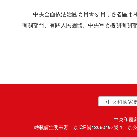
中央全面依法治國委員會委員，各省區市和計
有關部門、有關人民團體、中央軍委機關有關
中央和國家
中央和國
轉載請注明來源，
京ICP備18060497號-1
，京公網