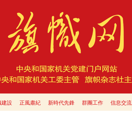
織建設
正風肅紀
新時代先鋒
群團工作
信息交流