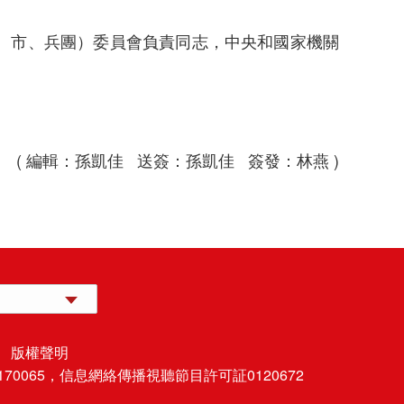
、市、兵團）委員會負責同志，中央和國家機關
( 編輯：孫凱佳 送簽：孫凱佳 簽發：林燕 )
 版權聲明
70065，
信息網絡傳播視聽節目許可証0120672