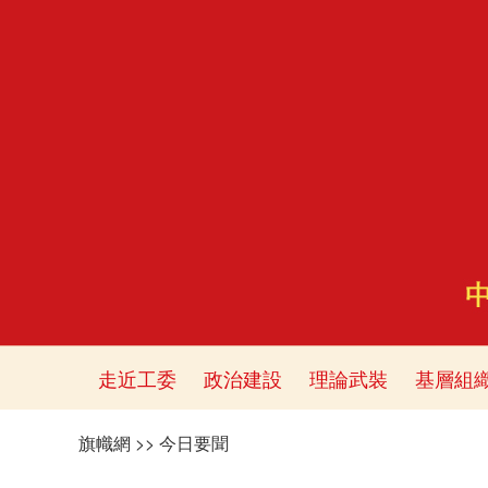
走近工委
政治建設
理論武裝
基層組
旗幟網
>>
今日要聞