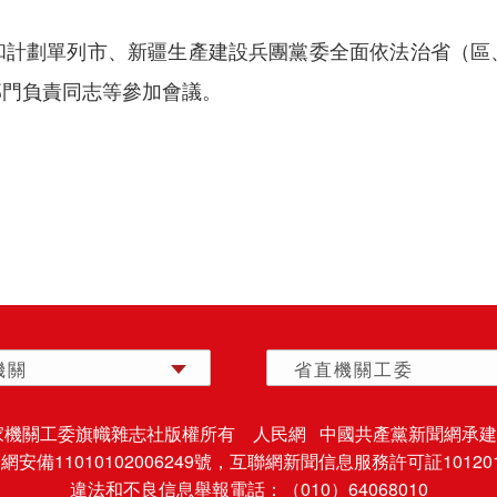
劃單列市、新疆生產建設兵團黨委全面依法治省（區
部門負責同志等參加會議。
機關
省直機關工委
家機關工委旗幟雜志社版權所有 人民網 中國共產黨新聞網承建
安備11010102006249號，
互聯網新聞信息服務許可証101201
違法和不良信息舉報電話：（010）64068010