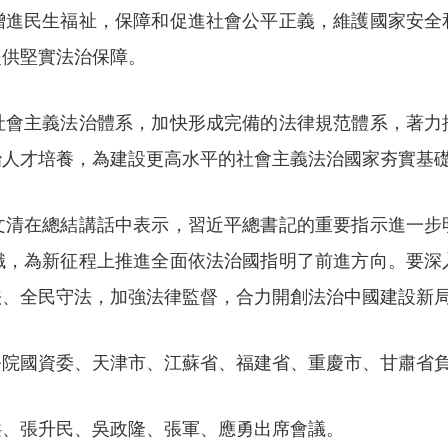
增進民生福祉，保障和促進社會公平正義，維護國家安全
提供堅實法治保障。
主義法治體系，加快形成完備的法律規范體系，著力
治人才培養，為建設更高水平的社會主義法治國家夯實基
在總結講話中表示，習近平總書記的重要指示進一步
識，為新征程上推進全面依法治國指明了前進方向。要深
法、全民守法，加強法律監督，合力開創法治中國建設新
國資委、天津市、江蘇省、福建省、重慶市、甘肅省負
、張升民、吳政隆、張軍、應勇出席會議。