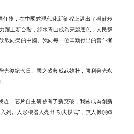
標任務，在中國式現代化新征程上邁出了穩健步
國力躍上新台階，綠水青山成為亮麗底色，人民群
欣欣向榮的中國。我向每一位辛勤付出的奮斗者
灣光復紀念日。國之盛典威武雄壯，勝利榮光永
力。
我趕，芯片自主研發有了新突破，我國成為創新
入列。人形機器人亮出“功夫模式”，無人機演繹