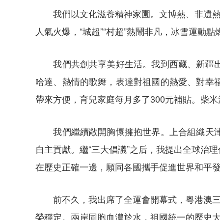
我們以文化滋養精神家園。文博熱、非遺熱不
人氣火爆，“城超”“村超”熱鬧非凡，冰雪運動
我們共創共享美好生活。我到西藏、新疆出席
哈達、熱情的歌舞，表達對祖國的熱愛、對幸
帶來方便，育兒家庭每月多了300元補貼。柴米
我們繼續敞開胸懷擁抱世界。上合組織天津峰
自主貢獻。繼“三大倡議”之后，我提出全球治
在歷史正確一邊，願同各國攜手促進世界和平
前不久，我出席了全運會開幕式，粵港澳三地
榮穩定。兩岸同胞血濃於水，祖國統一的歷史