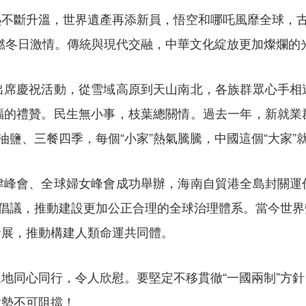
斷升溫，世界遺產再添新員，悟空和哪吒風靡全球，古韻
點燃冬日激情。傳統與現代交融，中華文化綻放更加燦爛的
慶祝活動，從雪域高原到天山南北，各族群眾心手相
福的禮贊。民生無小事，枝葉總關情。過去一年，新就業
油鹽、三餐四季，每個“小家”熱氣騰騰，中國這個“大家”
會、全球婦女峰會成功舉辦，海南自貿港全島封關運
理倡議，推動建設更加公正合理的全球治理體系。當今世
發展，推動構建人類命運共同體。
同心同行，令人欣慰。要堅定不移貫徹“一國兩制”方針
大勢不可阻擋！