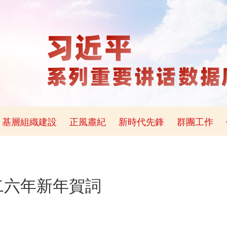
基層組織建設
正風肅紀
新時代先鋒
群團工作
二六年新年賀詞