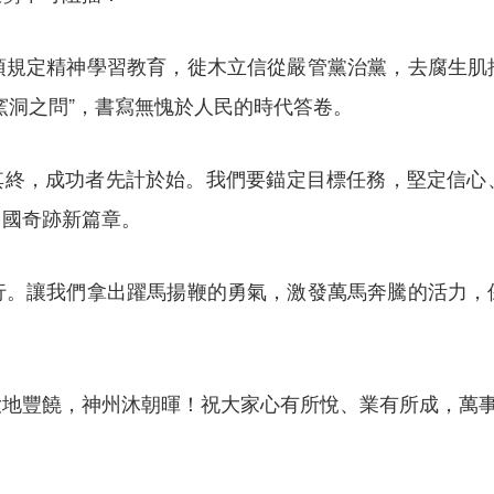
定精神學習教育，徙木立信從嚴管黨治黨，去腐生肌
窯洞之問”，書寫無愧於人民的時代答卷。
圖其終，成功者先計於始。我們要錨定目標任務，堅定信心
中國奇跡新篇章。
讓我們拿出躍馬揚鞭的勇氣，激發萬馬奔騰的活力，
豐饒，神州沐朝暉！祝大家心有所悅、業有所成，萬