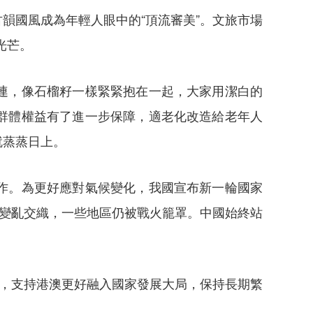
國風成為年輕人眼中的“頂流審美”。文旅市場
光芒。
連，像石榴籽一樣緊緊抱在一起，大家用潔白的
群體權益有了進一步保障，適老化改造給老年人
就蒸蒸日上。
作。為更好應對氣候變化，我國宣布新一輪國家
界變亂交織，一些地區仍被戰火籠罩。中國始終站
，支持港澳更好融入國家發展大局，保持長期繁