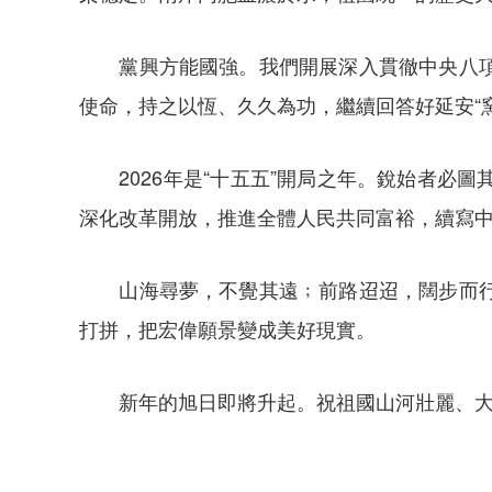
黨興方能國強。我們開展深入貫徹中央八項規
使命，持之以恆、久久為功，繼續回答好延安“
2026年是“十五五”開局之年。銳始者必
深化改革開放，推進全體人民共同富裕，續寫
山海尋夢，不覺其遠﹔前路迢迢，闊步而行。
打拼，把宏偉願景變成美好現實。
新年的旭日即將升起。祝祖國山河壯麗、大地