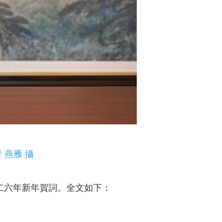
燕雁 攝
二六年新年賀詞。全文如下：