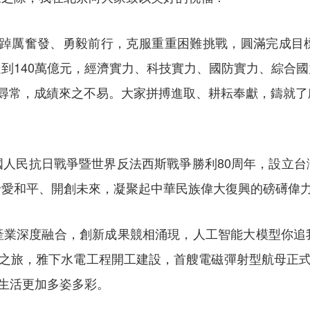
我們踔厲奮發、勇毅前行，克服重重困難挑戰，圓滿完成目
到140萬億元，經濟實力、科技實力、國防實力、綜合
不尋常，成績來之不易。大家拼搏進取、耕耘奉獻，鑄就了
民抗日戰爭暨世界反法西斯戰爭勝利80周年，設立台
珍愛和平、開創未來，凝聚起中華民族偉大復興的磅礡偉
深度融合，創新成果競相涌現，人工智能大模型你追
”之旅，雅下水電工程開工建設，首艘電磁彈射型航母正式
讓生活更加多姿多彩。