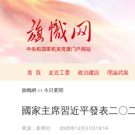
首 頁
走近工委
政治建設
理論武裝
旗幟網
>>
今日要聞
國家主席習近平發表二〇
來源：
新華社
2025年12月31日19:14