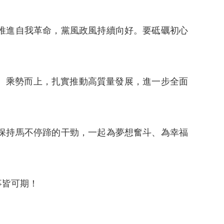
推進自我革命，黨風政風持續向好。要砥礪初心
、乘勢而上，扎實推動高質量發展，進一步全面
保持馬不停蹄的干勁，一起為夢想奮斗、為幸福
事皆可期！