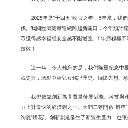
2025年是“十四五”收官之年。5年來，
伐。我國經濟總量連續跨越新關口，今年預計達
眾獲得感幸福感安全感不斷增強。5年歷程極
致敬！
這一年，令人難忘的是，我們隆重紀念中國人
載史冊，激勵中華兒女銘記歷史、緬懷先烈、
我們依靠創新為高質量發展賦能。科技與產業
力上升最快的經濟體之一。天問二號開啟“追星
絢麗“煙花”。創新創造催生了新質生產力，也