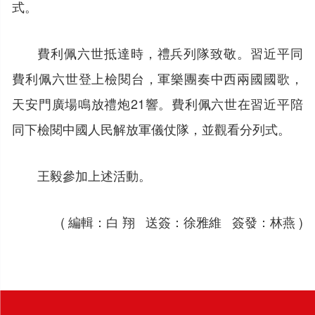
式。
費利佩六世抵達時，禮兵列隊致敬。習近平同
費利佩六世登上檢閱台，軍樂團奏中西兩國國歌，
天安門廣場鳴放禮炮21響。費利佩六世在習近平陪
同下檢閱中國人民解放軍儀仗隊，並觀看分列式。
王毅參加上述活動。
( 編輯：白 翔 送簽：徐雅維 簽發：林燕 )