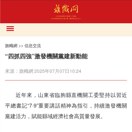
旗幟網
>>
信息交流
“四抓四強”激發機關黨建新動能
來源：
旗幟網
2025年07月07日10:24
近年來，山東省臨朐縣直機關工委堅持以習近
平總書記“7·9”重要講話精神為指引，持續激發機關
黨建活力，賦能縣域經濟社會高質量發展。