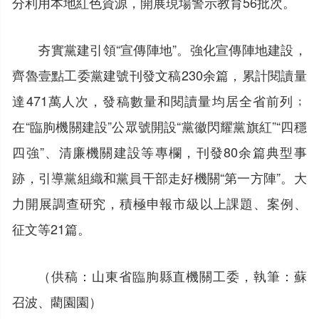
分利用本地紅色資源，開展現場警示教育56批次。
夯實黨建引領“宣傳陣地”。強化宣傳陣地建設，
齊魯壹點工委黨建號刊發文稿230余篇，累計閱讀量
達471萬人次，發稿數量和閱讀量均居全省前列﹔
在“臨朐機關建設”公眾號開設“黨徽閃耀黨旗紅”“四穩
四強”、清廉機關建設等專欄，刊發80余篇典型事
跡，引導黨組織和黨員干部走好機關“第一方陣”。大
力開展調查研究，積極申報市級以上課題、案例、
征文等21篇。
（供稿：山東省臨朐縣直機關工委，執筆：蘇
召波、藺園園）