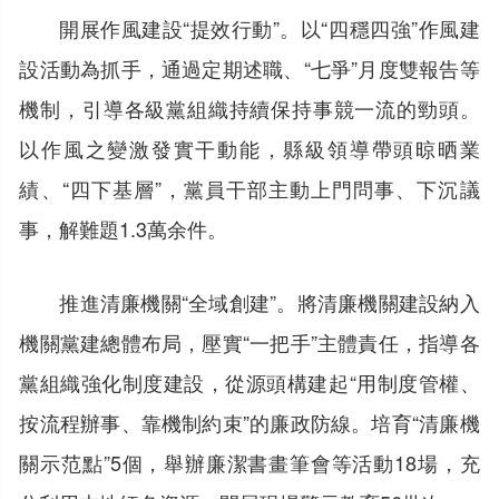
開展作風建設“提效行動”。以“四穩四強”作風建
設活動為抓手，通過定期述職、“七爭”月度雙報告等
機制，引導各級黨組織持續保持事競一流的勁頭。
以作風之變激發實干動能，縣級領導帶頭晾晒業
績、“四下基層”，黨員干部主動上門問事、下沉議
事，解難題1.3萬余件。
推進清廉機關“全域創建”。將清廉機關建設納入
機關黨建總體布局，壓實“一把手”主體責任，指導各
黨組織強化制度建設，從源頭構建起“用制度管權、
按流程辦事、靠機制約束”的廉政防線。培育“清廉機
關示范點”5個，舉辦廉潔書畫筆會等活動18場，充