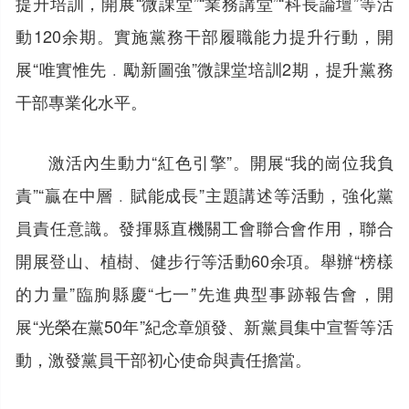
提升培訓，開展“微課堂”“業務講堂”“科長論壇”等活
動120余期。實施黨務干部履職能力提升行動，開
展“唯實惟先﹒勵新圖強”微課堂培訓2期，提升黨務
干部專業化水平。
激活內生動力“紅色引擎”。開展“我的崗位我負
責”“贏在中層﹒賦能成長”主題講述等活動，強化黨
員責任意識。發揮縣直機關工會聯合會作用，聯合
開展登山、植樹、健步行等活動60余項。舉辦“榜樣
的力量”臨朐縣慶“七一”先進典型事跡報告會，開
展“光榮在黨50年”紀念章頒發、新黨員集中宣誓等活
動，激發黨員干部初心使命與責任擔當。