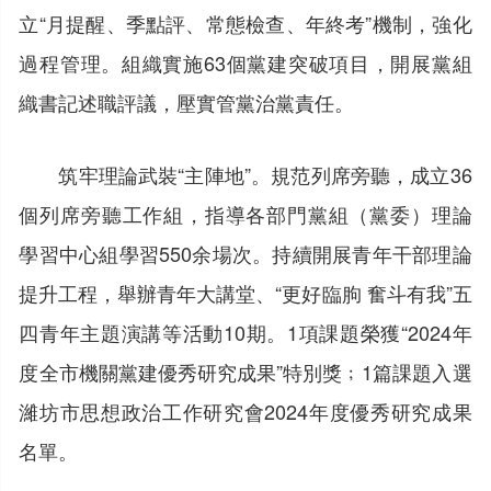
立“月提醒、季點評、常態檢查、年終考”機制，強化
過程管理。組織實施63個黨建突破項目，開展黨組
織書記述職評議，壓實管黨治黨責任。
筑牢理論武裝“主陣地”。規范列席旁聽，成立36
個列席旁聽工作組，指導各部門黨組（黨委）理論
學習中心組學習550余場次。持續開展青年干部理論
提升工程，舉辦青年大講堂、“更好臨朐 奮斗有我”五
四青年主題演講等活動10期。1項課題榮獲“2024年
度全市機關黨建優秀研究成果”特別獎﹔1篇課題入選
濰坊市思想政治工作研究會2024年度優秀研究成果
名單。