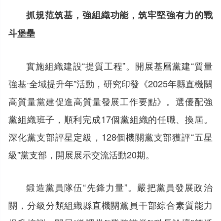
抓規范筑基，強組織功能，筑牢堅強有力的戰
斗堡壘
實施組織建設“提質工程”。開展基層黨建“質量
強基ˑ全域提升年”活動，研究印發《2025年縣直機關
高質量黨建促進高質量發展工作要點》。選優配強
黨組織班子，順利完成17個黨組織的任職、換屆。
深化黨支部評星定級，128個機關黨支部獲評“五星
級”黨支部，開展展示交流活動20期。
鍛造黨員隊伍“先鋒力量”。嚴把黨員發展政治
關，分級分類組織縣直機關黨員干部綜合素質能力