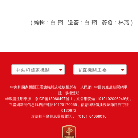
( 編輯：白 翔 送簽：白 翔 簽發：林燕 )
中央和國家機關
省直機關工委
中央和國家機關工委旗幟雜志社版權所有 人民網 中國共產黨新聞網承
建 版權聲明
轉載請注明來源，
京ICP備18060497號-1
，京公網安備11010102006249號，
互聯網新聞信息服務許可証10120170065，
信息網絡傳播視聽節目許可証
0120672
違法和不良信息舉報電話：（010）64068010