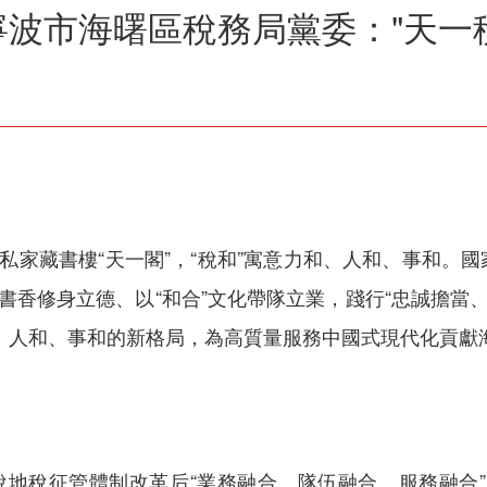
波市海曙區稅務局黨委："天一
的私家藏書樓“天一閣”，“稅和”寓意力和、人和、事和。
書香修身立德、以“和合”文化帶隊立業，踐行“忠誠擔當
、人和、事和的新格局，為高質量服務中國式現代化貢獻
國稅地稅征管體制改革后“業務融合、隊伍融合、服務融合