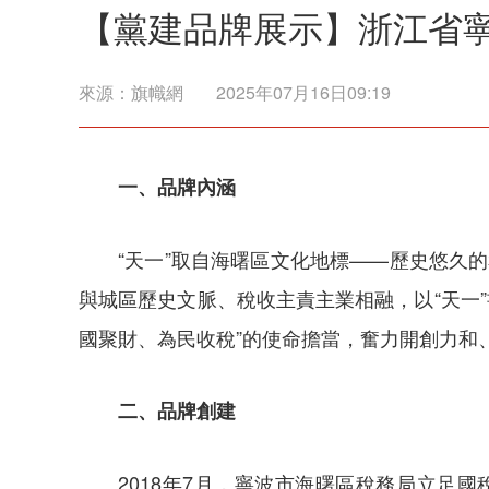
【黨建品牌展示】浙江省寧
來源：
旗幟網
2025年07月16日09:19
一、品牌內涵
“天一”取自海曙區文化地標——歷史悠久
與城區歷史文脈、稅收主責主業相融，以“天一”
國聚財、為民收稅”的使命擔當，奮力開創力和
二、品牌創建
2018年7月，寧波市海曙區稅務局立足