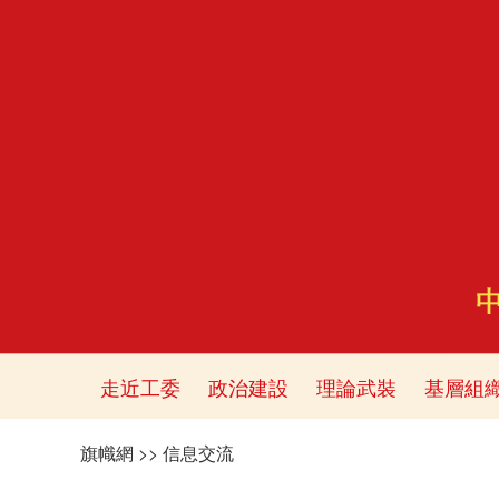
走近工委
政治建設
理論武裝
基層組
旗幟網
>>
信息交流