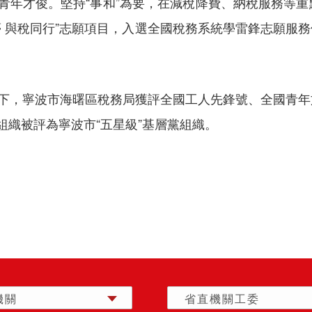
青年才俊。堅持“事和”為要，在減稅降費、納稅服務等
聚夢 與稅同行”志願項目，入選全國稅務系統學雷鋒志願服
領下，寧波市海曙區稅務局獲評全國工人先鋒號、全國青
組織被評為寧波市“五星級”基層黨組織。
機關
省直機關工委