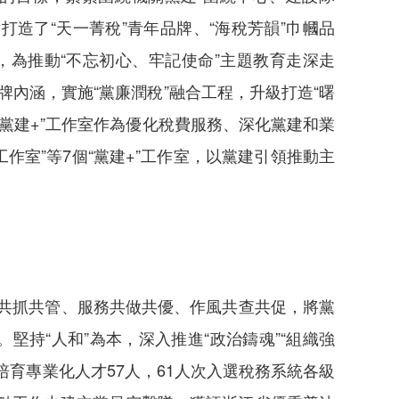
打造了“天一菁稅”青年品牌、“海稅芳韻”巾幗品
年，為推動“不忘初心、牢記使命”主題教育走深走
品牌內涵，實施“黨廉潤稅”融合工程，升級打造“曙
“黨建+”工作室作為優化稅費服務、深化黨建和業
工作室”等7個“黨建+”工作室，以黨建引領推動主
伍共抓共管、服務共做共優、作風共查共促，將黨
持“人和”為本，深入推進“政治鑄魂”“組織強
培育專業化人才57人，61人次入選稅務系統各級