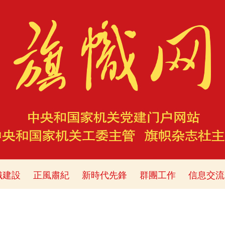
織建設
正風肅紀
新時代先鋒
群團工作
信息交流