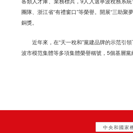
各類人才庫、業務標兵，9人入選寧波稅務系統
團隊、浙江省“有禮窗口”等榮譽。開展“三助
銅獎。
近年來，在“天一稅和”黨建品牌的示范引
波市模范集體等多項集體榮譽稱號，5個基層黨
中央和國家