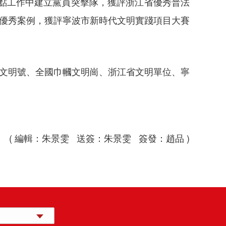
重點工作中建立黨員突擊隊，獲評浙江省優秀普法
務優秀案例，獲評寧波市新時代文明實踐項目大賽
年文明號、全國巾幗文明崗、浙江省文明單位、寧
( 編輯：朱景雯 送簽：朱景雯 簽發：趙品 )