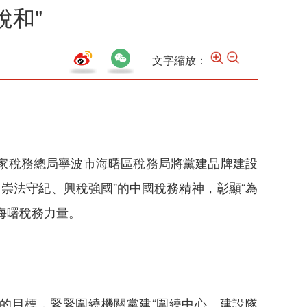
稅和"
文字縮放：
國家稅務總局寧波市海曙區稅務局將黨建品牌建設
、崇法守紀、興稅強國”的中國稅務精神，彰顯“為
海曙稅務力量。
”的目標，緊緊圍繞機關黨建“圍繞中心、建設隊