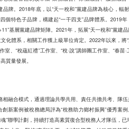
建品牌。2018年底，以“天一稅和”黨建品牌為核心，輻射
牌四個特色子品牌，構建起“一干四支”品牌體系。2019
+11”基層黨建品牌矩陣。2021年，拓展“天一稅和”黨建
政文化體系，相關工作獲上級單位肯定。2022年以來，將
室、“稅蘊紅禮”工作室、“稅·說”講師團工作室、“春苗·
務高質量發展。
和業務相融合模式，通過理論共學共用、責任共擔共考、隊
創新案例被稅務總局評為“稅務助力鄉村振興”優秀案例。堅
海菁鑄魂”聯學計劃，持續打造高素質復合型稅務人才隊伍，已