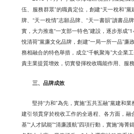
伍、服務群眾”的職責定位，創建“天一稅和”黨
牌、“天一稅情”志願品牌、“天一書韻”讀書品
實，大力推進“一支部一特色”建設，逐步形成“1
悅清荷”黨廉文化品牌，創建“一局一所一品”廉
務相融合的特色舉措，成立“千帆聚海”大企業工作
責主業提質增效，切實發揮稅收職能作用、服
三、品牌成效
堅持“力和”為先，實施“五共五融”黨建
建引領貫穿於稅收工作的全過程、各方面，融合
基”“人才賦能”“清廉護航”四項行動，實施“