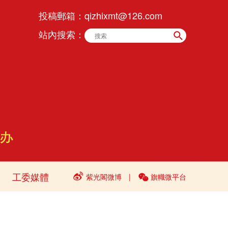
投稿郵箱：
qizhixmt@126.com
站內搜索：
工委媒體
紫光閣微博
|
旗幟微平台