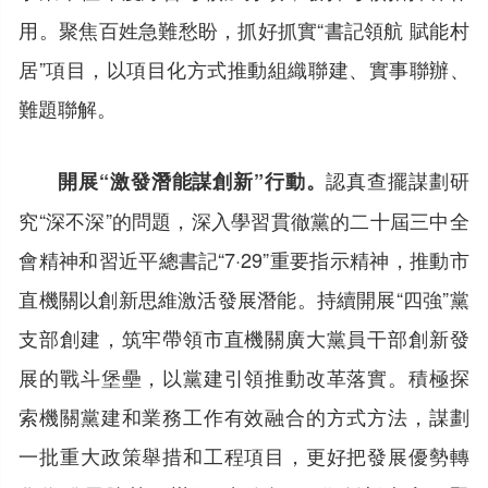
用。聚焦百姓急難愁盼，抓好抓實“書記領航 賦能村
居”項目，以項目化方式推動組織聯建、實事聯辦、
難題聯解。
認真查擺謀劃研
開展“激發潛能謀創新”行動。
究“深不深”的問題，深入學習貫徹黨的二十屆三中全
會精神和習近平總書記“7·29”重要指示精神，推動市
直機關以創新思維激活發展潛能。持續開展“四強”黨
支部創建，筑牢帶領市直機關廣大黨員干部創新發
展的戰斗堡壘，以黨建引領推動改革落實。積極探
索機關黨建和業務工作有效融合的方式方法，謀劃
一批重大政策舉措和工程項目，更好把發展優勢轉