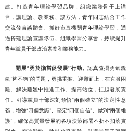
建。打造青年理論學習品牌，組織業務骨干上講
台，講理論、教業務、談方法，青年同志結合工作
交流發言談體會。抓好市直機關青年理論學習，通
過搭建理論宣講隊伍、組織學習分享會，持續提升
青年黨員干部政治素養和業務能力。
認真查擺勇氣銳
開展“勇於擔當促發展”行動。
氣“夠不夠”的問題，勇挑重擔、迎難而上，在克服困
難、解決難題中推進工作。提高站位，扛起發展責
任。引導黨員干部深刻領悟“兩個確立”的決定性意
義，增強“四個意識”、堅定“四個自信”、做到“兩個維
護”，確保高質量發展的各項決策部署不折不扣落實
到位。突破難點，敢於攻堅克難。引導黨員干部圍