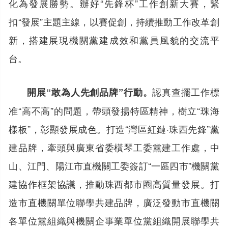
化為發展勝勢。辦好“先鋒杯”工作創新大賽，緊
扣“發展”主題主線，以賽促創，持續推動工作改革創
新，搭建展現機關黨建成效和黨員風貌的交流平
台。
認真查擺工作標
開展“敢為人先創品牌”行動。
准“高不高”的問題，帶頭發揚特區精神，樹立“珠海
樣板”，彰顯發展成色。打造“灣區紅鏈·珠西先鋒”黨
建品牌，牽頭與廣東省委橫琴工委黨建工作處，中
山、江門、陽江市直機關工委簽訂“一區四市”機關黨
建協作框架協議，推動珠西都市圈高質量發展。打
造市直機關單位聯學共建品牌，廣泛發動市直機關
各單位黨組織與機關企事業單位黨組織開展聯學共