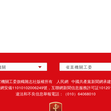
機關
省直機關工委
家機關工委旗幟雜志社版權所有 人民網 中國共產黨新聞網承建
安備11010102006249號，
互聯網新聞信息服務許可証101201
違法和不良信息舉報電話：（010）64068010