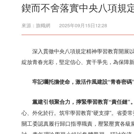
鍥而不舍落實中央八項規
來源：
旗幟網
2025年09月15日12:28
深入貫徹中央八項規定精神學習教育開展以
綻放青春光彩，堅定信心、實干爭先，為保障
牢記囑托擔使命，激活作風建設“青春密碼
黨建引領聚合力，擰緊學習教育“責任鏈”
心、外化於行。筑牢學習教育“硬支撐”。省委
關工委認真履行歸口指導職責，壓緊壓實各級