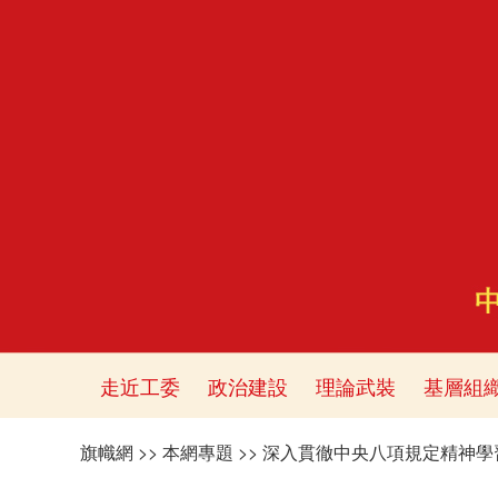
走近工委
政治建設
理論武裝
基層組
旗幟網
>>
本網專題
>>
深入貫徹中央八項規定精神學