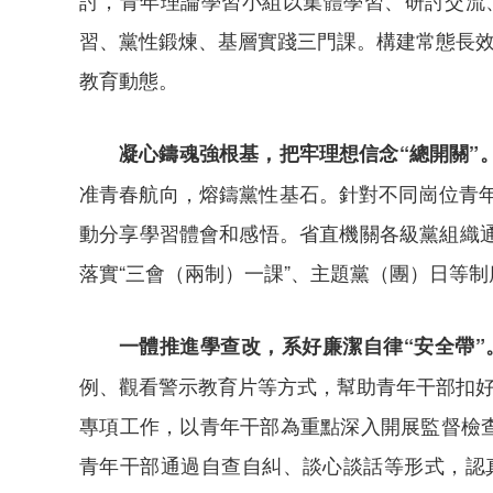
討，青年理論學習小組以集體學習、研討交流
習、黨性鍛煉、基層實踐三門課。構建常態長效
教育動態。
凝心鑄魂強根基，把牢理想信念“總開關”
准青春航向，熔鑄黨性基石。針對不同崗位青
動分享學習體會和感悟。省直機關各級黨組織
落實“三會（兩制）一課”、主題黨（團）日等制
一體推進學查改，系好廉潔自律“安全帶”
例、觀看警示教育片等方式，幫助青年干部扣好
專項工作，以青年干部為重點深入開展監督檢查3
青年干部通過自查自糾、談心談話等形式，認