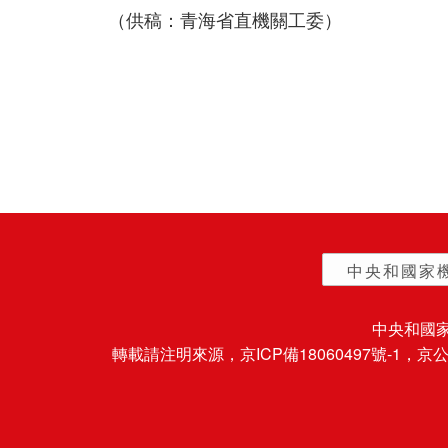
（供稿：青海省直機關工委）
中央和國家
中央和國
轉載請注明來源，
京ICP備18060497號-1
，京公網