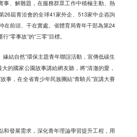
實事、解難題，在服務群眾工作中積極主動、熱
6屆青洽會的全球41家外企、513家中企咨詢
沖在前頭、干在實處。省體育局青年干部為第24
“零事故”的“三零”目標。
、緣結自然”環保主題青年聯誼活動，宣傳低碳生
最大的國家公園故事講給網友聽，將“清澈的愛，
”故事，在全省青少年民族團結“青騎兵”宣講大賽
點和發展需求，深化青年理論學習提升工程，用