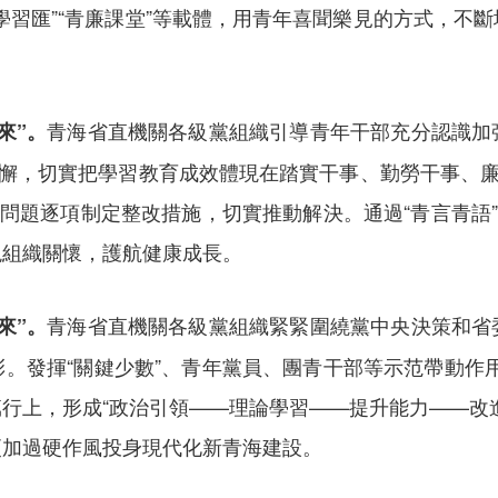
學習匯”“青廉課堂”等載體，用青年喜聞樂見的方式，不
青海省直機關各級黨組織引導青年干部充分認識加
來”。
不懈，切實把學習教育成效體現在踏實干事、勤勞干事、廉
新問題逐項制定整改措施，切實推動解決。通過“青言青語”
現組織關懷，護航健康成長。
青海省直機關各級黨組織緊緊圍繞黨中央決策和省
來”。
。發揮“關鍵少數”、青年黨員、團青干部等示范帶動作用，
行上，形成“政治引領——理論學習——提升能力——改
更加過硬作風投身現代化新青海建設。