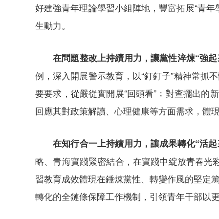
好建強青年理論學習小組陣地，豐富拓展“青年
生動力。
在問題整改上持續用力，讓黨性淬煉“強起
例，深入開展警示教育，以“釘釘子”精神常抓
要要求，從嚴從實開展“回頭看”﹔對查擺出的
回應其對政策解讀、心理健康等方面需求，體
在知行合一上持續用力，讓成果轉化“活起
略、青海實踐緊密結合，在實踐中綻放青春光彩
習教育成效體現在錘煉黨性、轉變作風的堅定篤
轉化的全鏈條保障工作機制，引領青年干部以