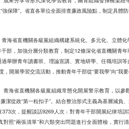
、成果分享等形式深化學習教育，團青組織發揮橋梁紐
“強保障”。省直各單位全面排查廉政風險點，制定具體
青海省直機關各級黨組織構建系統化、多元化、立體化
。
年干部，加強分層分類教育，制定12條深化省直機關青年
通過舉辦青年讀書班、理論宣講、實地研學、任職培訓等
度，開展學習交流活動，推動青年干部從“要我學”向“我要
青海省直機關各級黨組織常態化開展警示教育，以參
。
廉潔從政“第一粒扣子”。結合整治形式主義為基層減負
73次，提醒談話9269人次﹔對青年干部開展紀律培訓3
真對照“兩張清單”和六類突出問題進行全面體檢，實行清