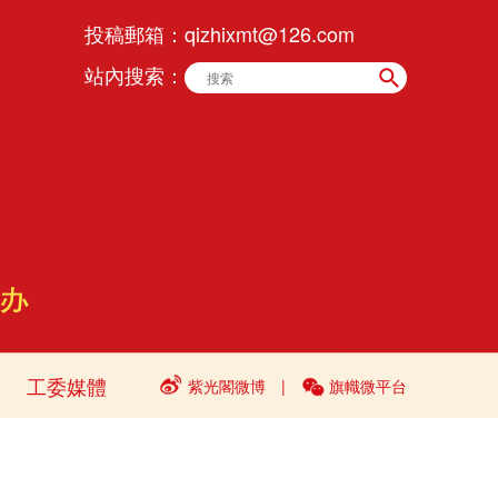
投稿郵箱：
qizhixmt@126.com
站內搜索：
工委媒體
紫光閣微博
|
旗幟微平台