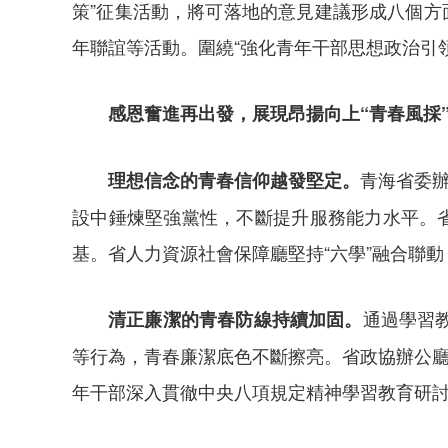
策”征集活動，將可落地的意見建議形成八個方
年聯誼等活動。圍繞“強化青年干部思想政治引
感恩奮進再出發，展現昂揚向上“青春風採
青海省委辦
理想信念的青春信仰越發堅定。
設中錘煉堅強黨性，不斷提升服務能力水平。
基。省人力資源社會保障廳堅持“六學”融合聯
通過學習
清正廉潔的青春防線持續加固。
等行為，青春廉潔底色不斷擦亮。省政協辦公廳
年干部深入貫徹中央八項規定精神學習教育研討交