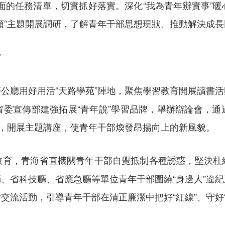
面的任務清單，切實抓好落實。深化“我為青年辦實事”
領”主題開展調研，了解青年干部思想現狀、推動解決成長
”
公廳用好用活“天路學苑”陣地，聚焦學習教育開展讀書
省委宣傳部建強拓展“青年說”學習品牌，舉辦辯論會，通
動，開展主題講座，使青年干部煥發昂揚向上的新風貌。
教育，青海省直機關青年干部自覺抵制各種誘惑，堅決杜
、省科技廳、省應急廳等單位青年干部圍繞“身邊人”違
流活動，引導青年干部在清正廉潔中把好“紅線”、守好“