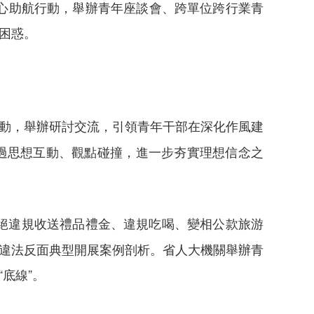
暖心助航行動，舉辦青年座談會、跨單位跨行業青
困惑。
活動，舉辦研討交流，引領青年干部在深化作風建
過思想互動、觀點碰撞，進一步夯實理想信念之
絕違規收送禮品禮金、違規吃喝、變相公款旅游
紀違法反面典型開展案例剖析。省人大機關舉辦青
底線”。