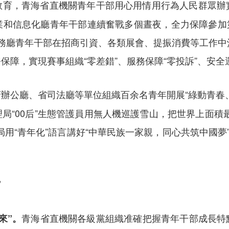
教育，青海省直機關青年干部用心用情用行為人民群眾辦
和信息化廳青年干部連續奮戰多個晝夜，全力保障參加第2
商務廳青年干部在招商引資、各類展會、提振消費等工作中
障，實現賽事組織“零差錯”、服務保障“零投訴”、安全運行
辦公廳、省司法廳等單位組織百余名青年開展“綠動青春
局“00后”生態管護員用無人機巡護雪山，把世界上面積
用“青年化”語言講好“中華民族一家親，同心共筑中國夢
”
青海省直機關各級黨組織准確把握青年干部成長特
來”。