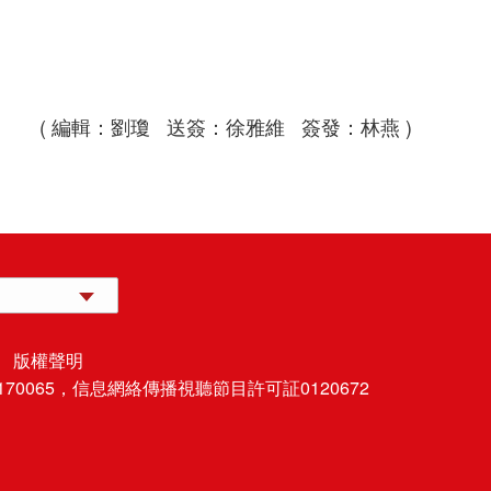
( 編輯：劉瓊 送簽：徐雅維 簽發：林燕 )
 版權聲明
70065，
信息網絡傳播視聽節目許可証0120672