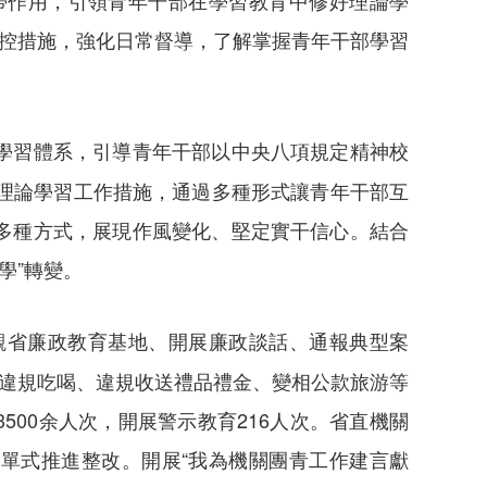
帶作用，引領青年干部在學習教育中修好理論學
防控措施，強化日常督導，了解掌握青年干部學習
學習體系，引導青年干部以中央八項規定精神校
理論學習工作措施，通過多種形式讓青年干部互
多種方式，展現作風變化、堅定實干信心。結合
學”轉變。
觀省廉政教育基地、開展廉政談話、通報典型案
、違規吃喝、違規收送禮品禮金、變相公款旅游等
500余人次，開展警示教育216人次。省直機關
單式推進整改。開展“我為機關團青工作建言獻