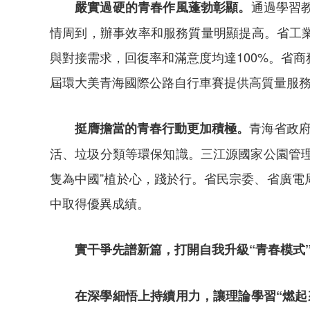
通過學習
嚴實過硬的青春作風蓬勃彰顯。
情周到，辦事效率和服務質量明顯提高。省工業
與對接需求，回復率和滿意度均達100%。省
屆環大美青海國際公路自行車賽提供高質量服務保
青海省政府
挺膺擔當的青春行動更加積極。
活、垃圾分類等環保知識。三江源國家公園管理
隻為中國”植於心，踐於行。省民宗委、省廣電局
中取得優異成績。
實干爭先譜新篇，打開自我升級“青春模式
在深學細悟上持續用力，讓理論學習“燃起