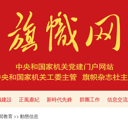
織建設
正風肅紀
新時代先鋒
群團工作
信息交流
習教育
>>
動態信息