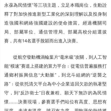
永葆為民情懷”等三項主題，立足本職崗位，生動詮
釋了對加快推進新型工業化的深刻理解以及投身制
造強國和網絡強國建設的使命擔當。經過機關司
局、部屬單位、通信管理局、部屬高校分組選拔
賽，共有14名選手脫穎而出進入決賽。
從航空發動機渦輪葉片“毫米級”攻關，到人工智
能“模速”賽道上搭建的算力平台﹔從電信普遍服務打
通鄉村振興信息“大動脈”，到北斗組網的“逆襲之
路”﹔從依托清欠平台為中小企業追回欠款的執著堅
守，到“反詐衛士”日夜兼程、願天下無詐的為民情
懷……決賽現場，參賽選手們站位有高度、思想有
深度、表達有溫度、號召有力度，用飽滿的熱情將