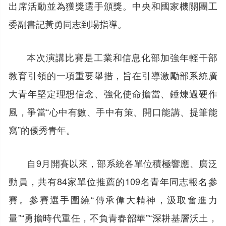
出席活動並為獲獎選手頒獎。中央和國家機關團工
委副書記黃勇同志到場指導。
本次演講比賽是工業和信息化部加強年輕干部
教育引領的一項重要舉措，旨在引導激勵部系統廣
大青年堅定理想信念、強化使命擔當、錘煉過硬作
風，爭當“心中有數、手中有策、開口能講、提筆能
寫”的優秀青年。
自9月開賽以來，部系統各單位積極響應、廣泛
動員，共有84家單位推薦的109名青年同志報名參
賽。參賽選手圍繞“傳承偉大精神，汲取奮進力
量”“勇擔時代重任，不負青春韶華”“深耕基層沃土，