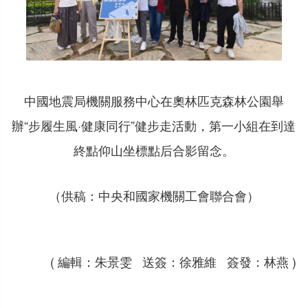
中國地震局機關服務中心在奧林匹克森林公園舉
辦“步履生風·健康同行”健步走活動，第一小組在到達
終點仰山坐標點后合影留念。
（供稿：中央和國家機關工會聯合會）
( 編輯：朱景雯 送簽：徐雅維 簽發：林燕 )