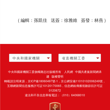
( 編輯：孫凱佳 送簽：徐雅維 簽發：林燕 )
中央和國家機關
省直機關工委
中央和國家機關工委旗幟雜志社版權所有 人民網 中國共產黨新聞網承
建 版權聲明
轉載請注明來源，
京ICP備18060497號-1
，京公網安備11010102006249號，
互聯網新聞信息服務許可証10120170065，
信息網絡傳播視聽節目許可証
0120672
違法和不良信息舉報電話：（010）64068010