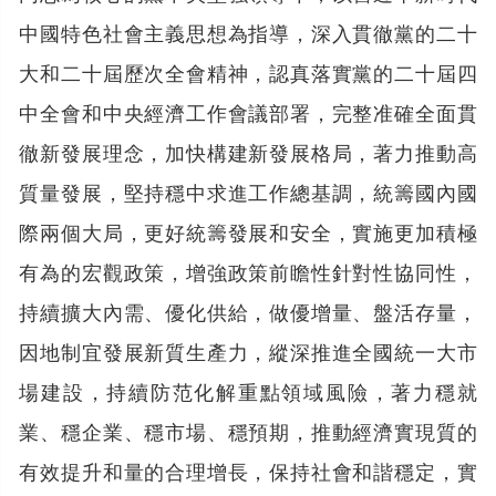
中國特色社會主義思想為指導，深入貫徹黨的二十
大和二十屆歷次全會精神，認真落實黨的二十屆四
中全會和中央經濟工作會議部署，完整准確全面貫
徹新發展理念，加快構建新發展格局，著力推動高
質量發展，堅持穩中求進工作總基調，統籌國內國
際兩個大局，更好統籌發展和安全，實施更加積極
有為的宏觀政策，增強政策前瞻性針對性協同性，
持續擴大內需、優化供給，做優增量、盤活存量，
因地制宜發展新質生產力，縱深推進全國統一大市
場建設，持續防范化解重點領域風險，著力穩就
業、穩企業、穩市場、穩預期，推動經濟實現質的
有效提升和量的合理增長，保持社會和諧穩定，實