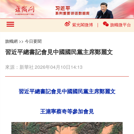
紫光閣微博
|
旗幟微平台
旗幟網
>>
今日要聞
習近平總書記會見中國國民黨主席鄭麗文
來源：
新華社
2026年04月10日14:13
習近平總書記會見中國國民黨主席鄭麗文
王滬寧蔡奇等參加會見