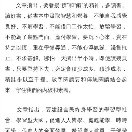
文章指出，要發揚“擠”和“鑽”的精神，多讀書、
讀好書，從書本中汲取智慧和營養，不能自我感覺
良好、不屑學習，不能借口工作太忙、放鬆學習，
不能為了裝點門面、應付學習。要沉下心來，貴在
持之以恆，重在學懂弄通，不能心浮氣躁、淺嘗輒
止、不求甚解。哪怕一天擠出半小時，即使讀幾頁
書，只要堅持下去，必定會積少成多、積沙成塔，
積跬步以至千裡。數字閱讀要和傳統閱讀結合起
來，守住我們的內核和素養。
文章指出，要建設全民終身學習的學習型社
會、學習型大國，促進人人皆學、處處能學、時時
可學，促進人的全面發展。希望廣大黨員、干部帶