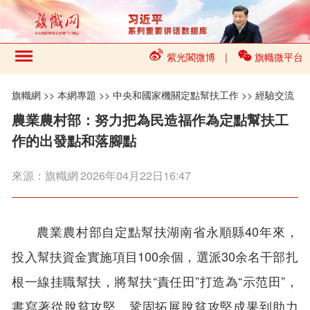
紫光閣微博
|
旗幟微平台
旗幟網
>>
本網專題
>>
中央和國家機關定點幫扶工作
>>
經驗交流
農業農村部：努力把為民造福作為定點幫扶工
作的出發點和落腳點
來源：
旗幟網
2026年04月22日16:47
農業農村部自定點幫扶湖南省永順縣40年來，
投入幫扶資金實施項目100余個，選派30余名干部扎
根一線挂職幫扶，將幫扶“責任田”打造為“示范田”，
書寫著從脫貧攻堅、鞏固拓展脫貧攻堅成果到助力