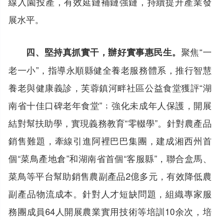
線入園投產，有效延鏈補鏈強鏈，持續提升產業發
展水平。
聚焦“一
四、堅持真抓實干，辦好實事惠民生。
老一小”，指導永順縣健全養老服務體系，推行智慧
養老與健康義診，芙蓉鎮河畔社區公益食堂獲評“湖
南省十佳口碑老年食堂”﹔強化未成年人保護，開展
結對幫扶助學，實現義務教育“零輟學”。針對農產品
銷售難題，牽線引進阿裡巴巴集團，建成湘西州首
個“菜鳥產地倉”和湖南省首個“客服縣”，聯合盒馬、
菜鳥等平台幫助銷售農副產品2億多元，有效降低農
副產品物流成本。針對人才短缺問題，組織專家服
務團成員64人開展農業實用技術等培訓10余次，培