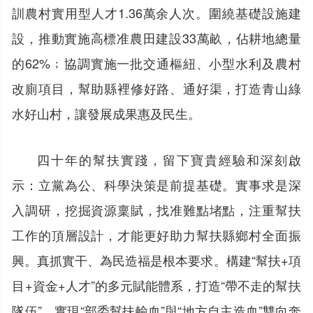
訓農村實用型人才1.36萬余人次。圍繞基礎設施建
設，推動實施高標准農田建設33萬畝，佔耕地總量
的62%﹔協調實施一批交通樞紐、小型水利及農村
改廁項目，幫助縣裡修好路、通好渠，打造青山綠
水好山村，讓發展成果惠及民生。
四十年的幫扶實踐，留下寶貴經驗和深刻啟
示：立黨為公、科學決策是前提基礎。實事求是深
入調研，挖掘資源稟賦，找准難點堵點，注重幫扶
工作的頂層設計，才能更好助力幫扶縣鄉村全面振
興。真抓實干、為民造福是根本要求。構建“幫扶+項
目+資金+人才”的多元賦能體系，打造“帶不走的幫扶
隊伍”，實現“部委幫扶輸血”與“地方自主造血”雙向奔