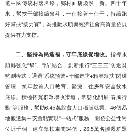
選中國傳統村落名錄，鄉村面貌煥然一新。四十年
來，幫扶干部接續奮斗，一任接著一任干，持續跑
好幫扶“接力賽”，為推動永順縣經濟社會高質量發展
提供有力支撐。
指導永
二、堅持為民造福，守牢底線促增收。
順縣強化“幫”、“防”結合，創新推行“三三三”防返貧
監測模式，通過“系統預警+干部走訪+精准幫扶”閉環
管理，筑牢脫貧人口教育、醫療、住房和安全飲水
底線。積極拓寬群眾增收渠道，常態化開展“春風行
動”等服務，幫助6.45萬脫貧人口穩崗就業。46個易
地搬遷集中安置點實現“一站式”服務，開發公益性崗
位近千個，建立幫扶車間34個，26.5萬名搬遷群眾