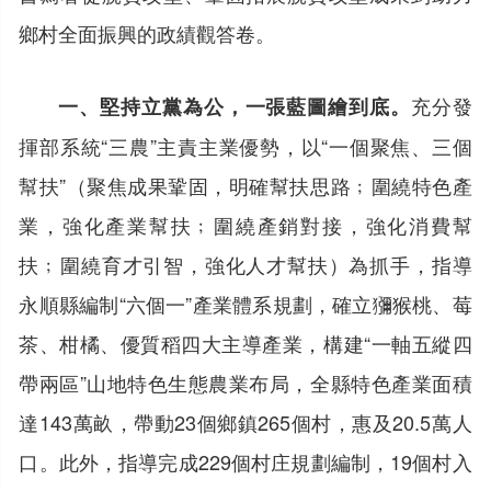
鄉村全面振興的政績觀答卷。
充分發
一、堅持立黨為公，一張藍圖繪到底。
揮部系統“三農”主責主業優勢，以“一個聚焦、三個
幫扶”（聚焦成果鞏固，明確幫扶思路﹔圍繞特色產
業，強化產業幫扶﹔圍繞產銷對接，強化消費幫
扶﹔圍繞育才引智，強化人才幫扶）為抓手，指導
永順縣編制“六個一”產業體系規劃，確立獼猴桃、莓
茶、柑橘、優質稻四大主導產業，構建“一軸五縱四
帶兩區”山地特色生態農業布局，全縣特色產業面積
達143萬畝，帶動23個鄉鎮265個村，惠及20.5萬人
口。此外，指導完成229個村庄規劃編制，19個村入