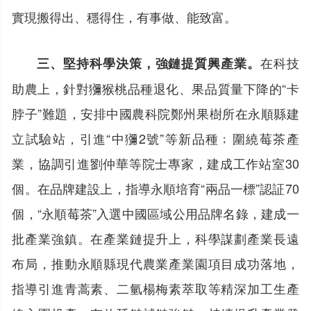
實現搬得出、穩得住，有事做、能致富。
在科技
三、堅持科學決策，強鏈提質興產業。
助農上，針對獼猴桃品種退化、果品質量下降的“卡
脖子”難題，安排中國農科院鄭州果樹所在永順縣建
立試驗站，引進“中獼2號”等新品種﹔圍繞莓茶產
業，協調引進劉仲華等院士專家，建成工作站室30
個。在品牌建設上，指導永順培育“兩品一標”認証70
個，“永順莓茶”入選中國區域公用品牌名錄，建成一
批產業強鎮。在產業鏈提升上，科學謀劃產業長遠
布局，推動永順縣現代農業產業園項目成功落地，
指導引進青蒿素、二氫楊梅素萃取等精深加工生產