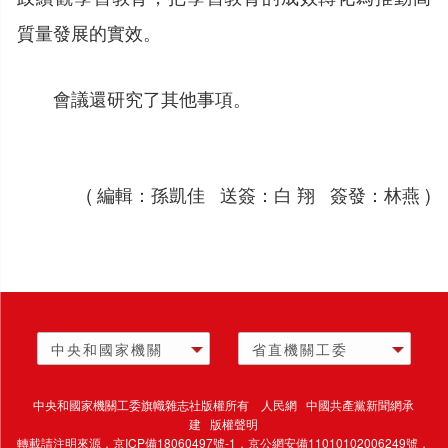
質量發展的實效。
會議還研究了其他事項。
( 編輯：孫凱佳 送簽：白 翔 簽發：林燕 )
中央和國家機關
省直機關工委
中央和國家機關工委旗幟雜志社版權所有 人民網 中國共產黨新聞網承
建 版權聲明
轉載請注明來源，
京ICP備18060497號-1
，京公網安備11010102006249號，