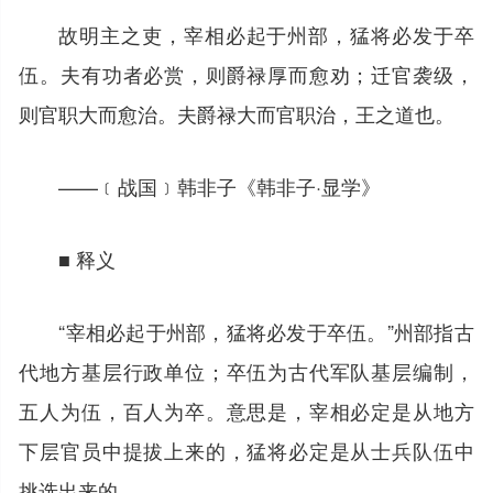
故明主之吏，宰相必起于州部，猛将必发于卒
伍。夫有功者必赏，则爵禄厚而愈劝；迁官袭级，
则官职大而愈治。夫爵禄大而官职治，王之道也。
——﹝战国﹞韩非子《韩非子·显学》
■ 释义
“宰相必起于州部，猛将必发于卒伍。”州部指古
代地方基层行政单位；卒伍为古代军队基层编制，
五人为伍，百人为卒。意思是，宰相必定是从地方
下层官员中提拔上来的，猛将必定是从士兵队伍中
挑选出来的。