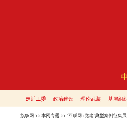
走近工委
政治建设
理论武装
基层组
旗帜网
>>
本网专题
>>
“互联网+党建”典型案例征集