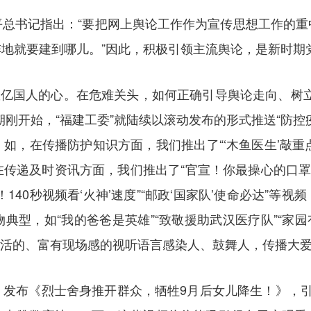
平总书记指出：“要把网上舆论工作作为宣传思想工作的重
地就要建到哪儿。”因此，积极引领主流舆论，是新时期
十数亿国人的心。在危难关头，如何正确引导舆论走向、树
期刚开始，“福建工委”就陆续以滚动发布的形式推送“防控
，在传播防护知识方面，我们推出了“‘木鱼医生’敲重点”“
传递及时资讯方面，我们推出了“官宣！你最操心的口罩
！140秒视频看‘火神’速度”“邮政‘国家队’使命必达”
型，如“我的爸爸是英雄”“致敬援助武汉医疗队”“家园有
以鲜活的、富有现场感的视听语言感染人、鼓舞人，传播大
布《烈士舍身推开群众，牺牲9月后女儿降生！》，引导正