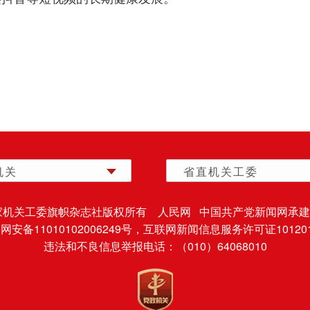
机关
省直机关工委
家机关工委旗帜杂志社版权所有 人民网 中国共产党新闻网承建
安备11010102006249号，
互联网新闻信息服务许可证101201
违法和不良信息举报电话：（010）64068010