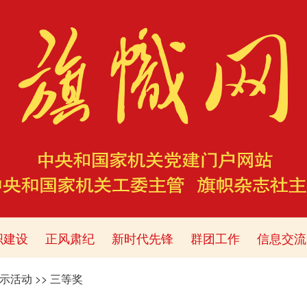
织建设
正风肃纪
新时代先锋
群团工作
信息交流
展示活动
>>
三等奖