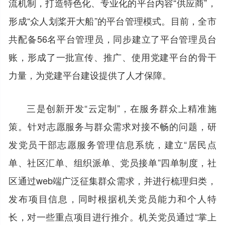
流机制，打造特色化、专业化的平台内容“供应商”，
形成“众人划桨开大船”的平台管理模式。目前，全市
共配备56名平台管理员，同步建立了平台管理员台
账，形成了一批宣传、推广、使用党建平台的骨干
力量，为党建平台建设提供了人才保障。
三是创新开发“云定制”，在服务群众上精准施
策。针对志愿服务与群众需求对接不畅的问题，研
发党员干部志愿服务管理信息系统，建立“居民点
单、社区汇单、组织派单、党员接单”四单制度，社
区通过web端广泛征集群众需求，并进行梳理归类，
发布项目信息，同时根据机关党员能力和个人特
长，对一些重点项目进行推介。机关党员通过“掌上