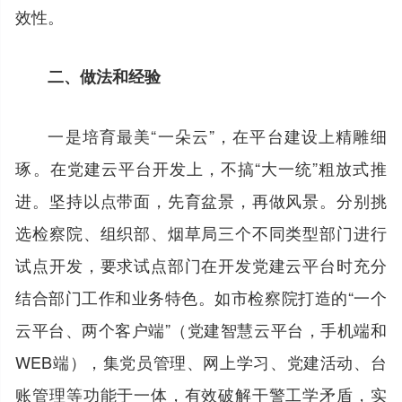
效性。
二、做法和经验
一是培育最美“一朵云”，在平台建设上精雕细
琢。在党建云平台开发上，不搞“大一统”粗放式推
进。坚持以点带面，先育盆景，再做风景。分别挑
选检察院、组织部、烟草局三个不同类型部门进行
试点开发，要求试点部门在开发党建云平台时充分
结合部门工作和业务特色。如市检察院打造的“一个
云平台、两个客户端”（党建智慧云平台，手机端和
WEB端），集党员管理、网上学习、党建活动、台
账管理等功能于一体，有效破解干警工学矛盾，实