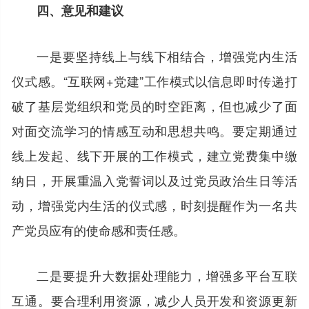
四、意见和建议
一是要坚持线上与线下相结合，增强党内生活
仪式感。“互联网+党建”工作模式以信息即时传递打
破了基层党组织和党员的时空距离，但也减少了面
对面交流学习的情感互动和思想共鸣。要定期通过
线上发起、线下开展的工作模式，建立党费集中缴
纳日，开展重温入党誓词以及过党员政治生日等活
动，增强党内生活的仪式感，时刻提醒作为一名共
产党员应有的使命感和责任感。
二是要提升大数据处理能力，增强多平台互联
互通。要合理利用资源，减少人员开发和资源更新