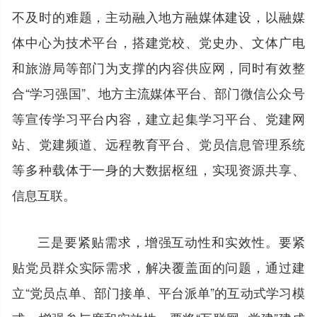
不及时的难题，主动融入地方融媒体建设，以融媒
体中心为技术平台，搭建党校、党史办、文体广电
和旅游局等部门为支撑的内容供应网，同时有效整
合“学习强国”、地方主流媒体平台、部门微信公众号
等宣传学习平台内容，建立起集学习平台、党建网
站、党建频道、远程教育平台、党员信息管理系统
等多种载体于一身的大数据枢纽，实现资源共享、
信息互联。
三是要紧贴需求，增强互动性和实效性。要紧
贴党员群众实际需求，解决覆盖面的问题，通过建
立“党员点单、部门接单、平台派单”的互动式学习模