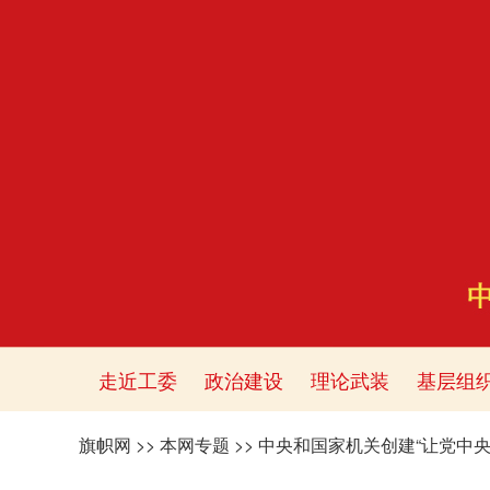
走近工委
政治建设
理论武装
基层组
旗帜网
>>
本网专题
>>
中央和国家机关创建“让党中