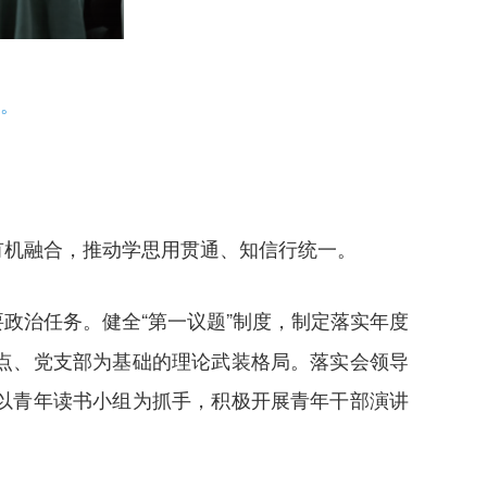
开。
有机融合，推动学思用贯通、知信行统一。
政治任务。健全“第一议题”制度，制定落实年度
点、党支部为基础的理论武装格局。落实会领导
以青年读书小组为抓手，积极开展青年干部演讲