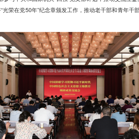
“光荣在党50年”纪念章颁发工作，推动老干部和青年干部