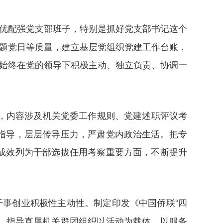
选优配强党支部班子，特别是抓好党支部书记这个
主题党日等质量，建立基层党组织党建工作台账，
其始终在党的领导下积极主动、独立负责、协调一
项，内容涉及机关党委工作规则、党建述职评议考
指导，层层传导压力，严肃党内政治生活。把专
成效列为干部选拔任用考察重要方面，不断提升
干事创业积极性主动性。制定印发《中国侨联“四
鉴。指导直属机关群团组织以活动为载体、以服务