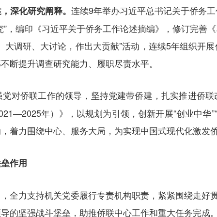
连续9年举办习近平总书记关于侨务
述，深化研究阐释。
究”，编印《习近平关于侨务工作论述摘编》，修订完善
、大调研、大讨论，作出大贡献”活动，连续5年组织开
部不断提升调查研究能力、履职尽责水平。
强党对侨联工作的领导，坚持党建带侨建，扎实推进侨联
—2025年）》，以规划为引领，创新开展“创业中华”“亲
活动，着力围绕中心、服务大局，为实现中国式现代化激发
堡垒作用
，全力支持机关党委履行专责机构职责，紧紧围绕走好贯
领导的坚强战斗堡垒，助推侨联中心工作和重大任务完成