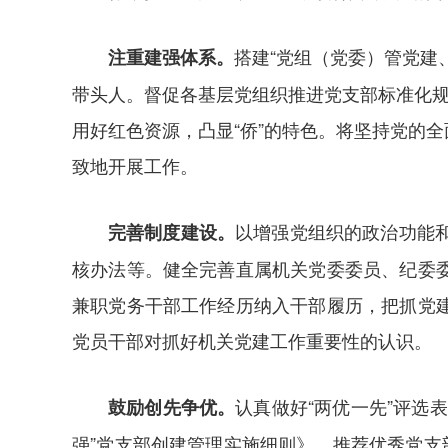
搭建“党组（党委）管党建
注重建强体系。
带头人。督促各基层党组织推进党支部标准化规
用好红色资源，凸显“侨”的特色。将坚持党的
致地开展工作。
以增强党组织的政治功能
完善制度建设。
核办法等。健全完善直属机关党委委员、纪委
兼职党务干部工作经历纳入干部履历，把抓党
党员干部对抓好机关党建工作重要性的认识。
认真做好“两优一先”评选
鼓励创先争优。
强”党支部创建管理实施细则》，推荐优秀党支