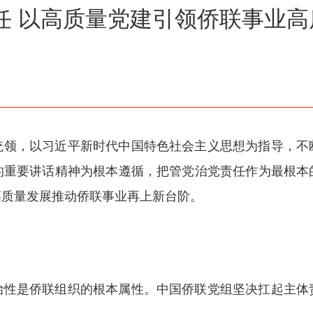
任 以高质量党建引领侨联事业高
统领，以习近平新时代中国特色社会主义思想为指导，不
的重要讲话精神为根本遵循，把管党治党责任作为最根本
高质量发展推动侨联事业再上新台阶。
治性是侨联组织的根本属性。中国侨联党组坚决扛起主体