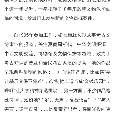
平进一步提升，一举扭转了多年来殷墟文物保护面
临的困境，殷墟再未发生新的文物盗掘案件。
自1995年参加工作，杨雪梅就长期从事考古文
博事业的报道，关注夏商周断代、中华文明探源、
中西文明交流、博物馆及文物保护等领域，致力于
考古知识的普及和全民考古素质的提高。她的作品
呈现两种鲜明的风格：一方面论证严谨，比如谈“要
让基层文保不犯难”，论“别把非遗当成‘金钱乐园’”，
呼吁“让大学精神穿透围墙”；另一方面，不少作品饱
蘸诗情，比如她写“岁月无声，唯石能言”，写“与人
善言，暖于布帛”……她常带着思考，将目光投向更