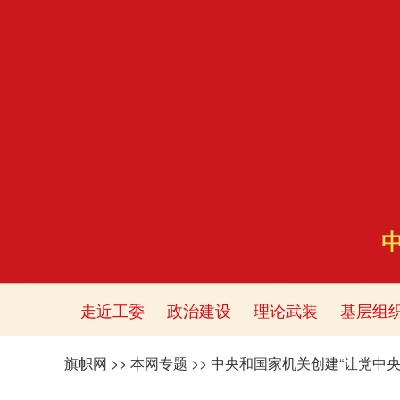
走近工委
政治建设
理论武装
基层组
旗帜网
>>
本网专题
>>
中央和国家机关创建“让党中