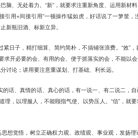
巴脑、无处着力。“新”，就要求注重新角度、运用新材
直接引用+间接引用”一顿操作猛如虎，好话说了一箩筐，
防止新瓶旧酒、标新立异。
坚持过紧日子，精打细算、简约简朴，不搞铺张浪费。“效”
就要求开必要的会、有用的会、便于抓落实的会，不能以
充分讨论；讲用要注意重谋划、打基础、利长远。
讲真实的话、真情的话、真心的话，有一说一、有二说二，
摆道理，以理服人，不能颐指气使、以势压人。“信”，就
高思想觉悟，树立正确权力观、政绩观、事业观，发扬理