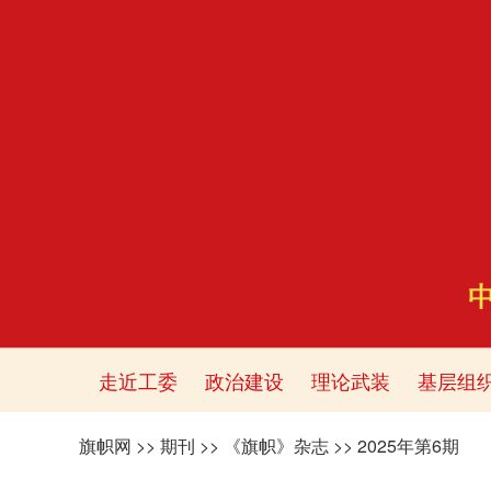
走近工委
政治建设
理论武装
基层组
旗帜网
>>
期刊
>>
《旗帜》杂志
>>
2025年第6期