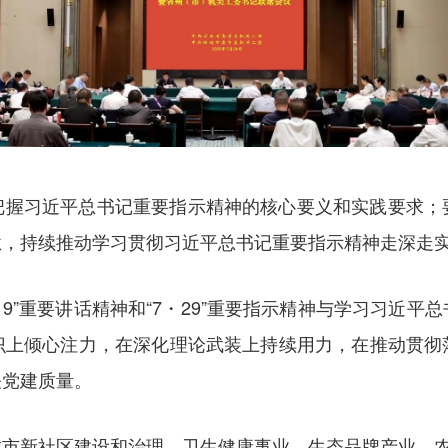
把握习近平总书记重要指示精神的核心要义和实践要求；
怠，持续推动学习贯彻习近平总书记重要指示精神走深走
9”重要讲话精神和“7・29”重要指示精神与学习习近
识上倾心注力，在深化理论武装上持续用力，在推动贯彻
关党建质量。
城市新社区建设和治理、卫生健康事业、生态品牌产业、