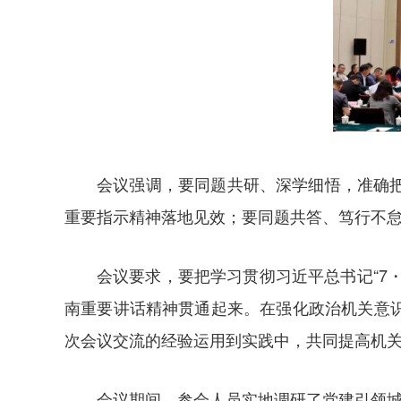
会议强调，要同题共研、深学细悟，准确
重要指示精神落地见效；要同题共答、笃行不
会议要求，要把学习贯彻习近平总书记“7・
南重要讲话精神贯通起来。在强化政治机关意
次会议交流的经验运用到实践中，共同提高机
会议期间，参会人员实地调研了党建引领