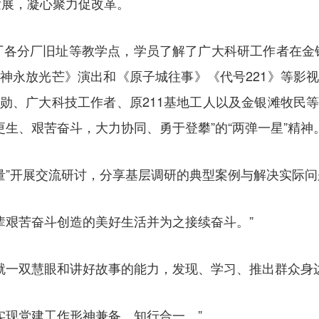
发展，凝心聚力促改革。
厂各分厂旧址等教学点，学员了解了广大科研工作者在金
精神永放光芒》演出和《原子城往事》《代号221》等影视
元勋、广大科技工作者、原211基地工人以及金银滩牧民等
生、艰苦奋斗，大力协同、勇于登攀”的“两弹一星”精神
量”开展交流研讨，分享基层调研的典型案例与解决实际
辈艰苦奋斗创造的美好生活并为之接续奋斗。”
就一双慧眼和讲好故事的能力，发现、学习、推出群众身
实现党建工作形神兼备、知行合一。”