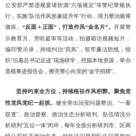
公安部严禁违规宴请饮酒“六项规定”等警纪警规执
行，实施“队伍作风形象提升年”行动，强力整治顽瘴
痼疾。
开展警
“反面＋正面”，打造作风“金名片”。
示教育月、旁听庭审等活动，拍摄暗访视频短片，
编印警示录，持续纠治“四风”，筑牢廉洁防线；组
织“沿着总书记足迹”现场研学，挖掘本地资源，举办
英模事迹报告会，擦亮警心向党的“金字招牌”。
坚持约束全方位，持续根祛作风积弊。
聚焦党
健全突出治安问题整治、“一案
性党风党纪一起抓。
双查”、政治督察、政治生态分析研判、队伍情况分
析研判“五位一体”闭环，每年全面分析研判市、区两
级公安机关政治生态，对执法问题和队伍问题突出