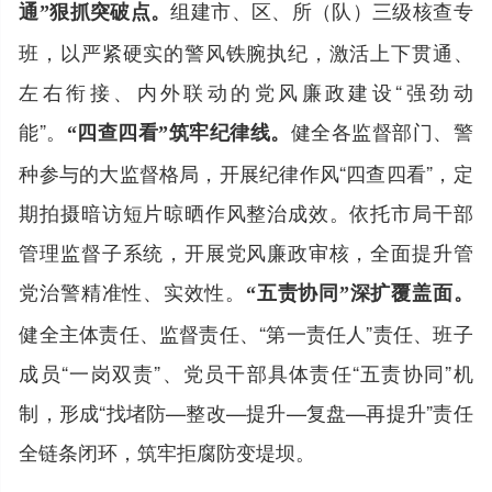
组建市、区、所（队）三级核查专
通”狠抓突破点。
班，以严紧硬实的警风铁腕执纪，激活上下贯通、
左右衔接、内外联动的党风廉政建设“强劲动
能”。
健全各监督部门、警
“四查四看”筑牢纪律线。
种参与的大监督格局，开展纪律作风“四查四看”，定
期拍摄暗访短片晾晒作风整治成效。依托市局干部
管理监督子系统，开展党风廉政审核，全面提升管
党治警精准性、实效性。
“五责协同”深扩覆盖面。
健全主体责任、监督责任、“第一责任人”责任、班子
成员“一岗双责”、党员干部具体责任“五责协同”机
制，形成“找堵防—整改—提升—复盘—再提升”责任
全链条闭环，筑牢拒腐防变堤坝。