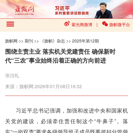
紫光阁微博
|
旗帜微平台
旗帜网
>>
期刊
>>
《旗帜》杂志
>>
2025年第12期
围绕主责主业 落实机关党建责任 确保新时
代“三农”事业始终沿着正确的方向前进
张治礼
来源：
旗帜网
2026年01月08日16:32
习近平总书记强调，加强和改进中央和国家机
关党的建设，必须牵住责任制这个“牛鼻子”。落
实“一岗双责”要求各级领导班子成员既要抓好分管领