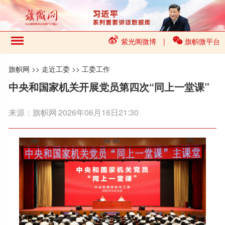
紫光阁微博
|
旗帜微平台
旗帜网
>>
走近工委
>>
工委工作
中央和国家机关开展党员第四次“同上一堂课”
来源：
旗帜网
2026年06月16日21:30