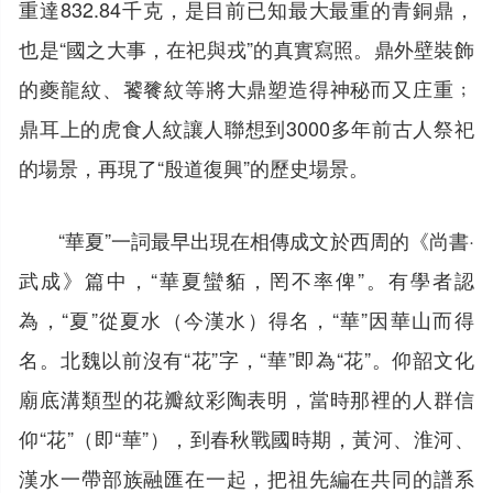
重達832.84千克，是目前已知最大最重的青銅鼎，
也是“國之大事，在祀與戎”的真實寫照。鼎外壁裝飾
的夔龍紋、饕餮紋等將大鼎塑造得神秘而又庄重﹔
鼎耳上的虎食人紋讓人聯想到3000多年前古人祭祀
的場景，再現了“殷道復興”的歷史場景。
“華夏”一詞最早出現在相傳成文於西周的《尚書·
武成》篇中，“華夏蠻貊，罔不率俾”。有學者認
為，“夏”從夏水（今漢水）得名，“華”因華山而得
名。北魏以前沒有“花”字，“華”即為“花”。仰韶文化
廟底溝類型的花瓣紋彩陶表明，當時那裡的人群信
仰“花”（即“華”），到春秋戰國時期，黃河、淮河、
漢水一帶部族融匯在一起，把祖先編在共同的譜系