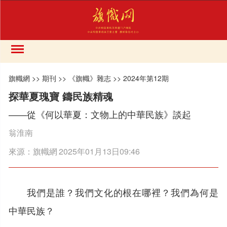
旗幟網
>>
期刊
>>
《旗幟》雜志
>>
2024年第12期
探華夏瑰寶 鑄民族精魂
——從《何以華夏：文物上的中華民族》談起
翁淮南
來源：
旗幟網
2025年01月13日09:46
我們是誰？我們文化的根在哪裡？我們為何是
中華民族？