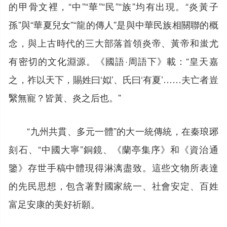
的甲骨文裡，“中”“華”“民”“族”均有出現。“炎黃子
孫”與“華夏兒女”“龍的傳人”是與中華民族相關聯的概
念，與上古時代的三大部落首領炎帝、黃帝和蚩尤
有密切的文化淵源。《國語·周語下》載：“皇天嘉
之，祚以天下，賜姓曰‘姒’、氏曰‘有夏’……夫亡者豈
繄無寵？皆黃、炎之后也。”
“九州共貫、多元一體”的大一統傳統，在秦琅琊
刻石、“中國大寧”銅鏡、《蘭亭集序》和《資治通
鑒》存世手稿中體現得淋漓盡致。這些文物所表達
的先民思想，包含著對國家統一、社會安定、百姓
富足安康的美好祈願。