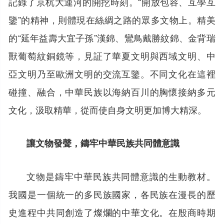
記錄了京杭大運河的開挖時刻。“開放包容、互學互
鑒”的精神，則體現在絲綢之路的眾多文物上。精美
的“延年益壽大宜子孫”漢錦、鸞鳥戴勝紋錦、金背瑞
獸葡萄紋銅鏡等，見証了華夏文明與西域文明、中
亞文明乃至歐洲文明的交流互鑒。不同文化在這裡
碰撞、融合，中華民族以海納百川的胸懷接納多元
文化，汲取精華，從而使自身文明更加博大精深。
讓文物發聲，鑄牢中華民族共同體意識
文物是鑄牢中華民族共同體意識的生動教材。
我國是一個統一的多民族國家，各民族在漫長的歷
史進程中共同創造了燦爛的中華文化。在殷商時期