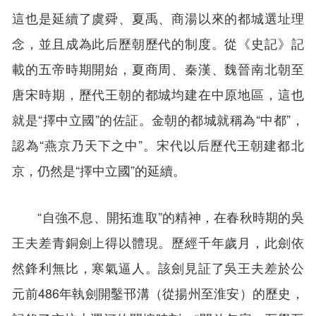
這也是延續了虞舜、夏禹、商湯以來的都城選址理
念，並且成為此后歷朝歷代的制度。從《史記》記
載的五帝時期開始，夏商周、秦漢、魏晉南北朝至
唐宋時期，歷代王朝的都城均建在中原地區，這也
就是“擇中立國”的佐証。金朝的都城就稱為“中都”，
認為“燕京乃天下之中”。宋代以后歷代王朝建都北
京，仍然是“擇中立國”的延續。
“自強不息、開拓進取”的精神，在春秋時期的吳
王夫差青銅劍上得以體現。歷經千年歲月，此劍依
然鋒利無比，寒氣逼人。該劍見証了吳王夫差於公
元前486年執劍開鑿邗溝（從揚州至淮安）的歷史，