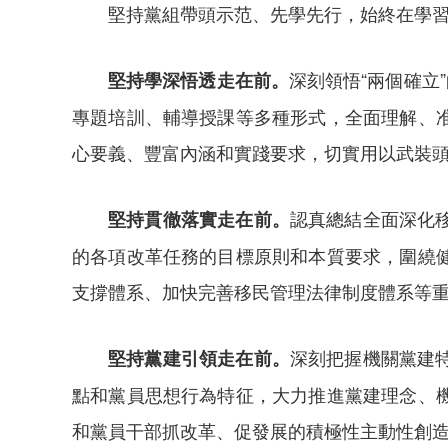
堅持黨組帶頭示范、先學先行，始終在學
深刻領悟“兩個確立
堅持學深悟透走在前。
專題培訓、輔導授課等多種形式，全面理解、
心要義、豐富內涵和實踐要求，切實用以武裝
認真總結全面深化
堅持貫徹落實走在前。
的各項改革任務的目標原則和本質要求，圍繞
支撐體系、加快完善移民管理法律制度體系等
深刻把握機關黨建
堅持黨建引領走在前。
點和黨員思想行為特征，大力推進黨建理念、
和黨員干部抓改革、促發展的積極性主動性創