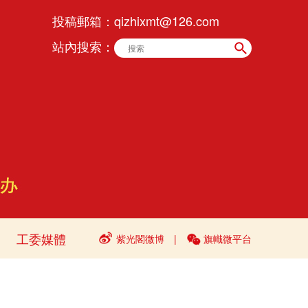
投稿郵箱：
qizhixmt@126.com
站內搜索：
工委媒體
紫光閣微博
|
旗幟微平台