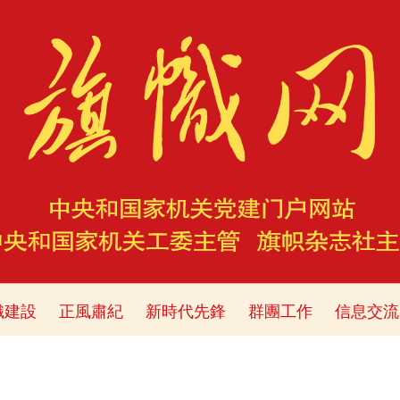
織建設
正風肅紀
新時代先鋒
群團工作
信息交流