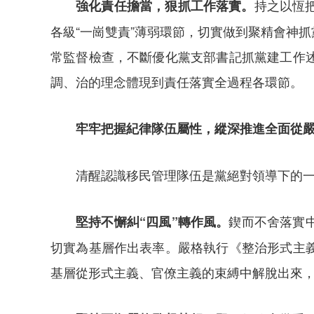
持之以恆
強化責任擔當，狠抓工作落實。
各級“一崗雙責”薄弱環節，切實做到聚精會神
常監督檢查，不斷優化黨支部書記抓黨建工作
調、治的理念體現到責任落實全過程各環節。
牢牢把握紀律隊伍屬性，縱深推進全面從
清醒認識移民管理隊伍是黨絕對領導下的
鍥而不舍落實
堅持不懈糾“四風”轉作風。
切實為基層作出表率。嚴格執行《整治形式主
基層從形式主義、官僚主義的束縛中解脫出來