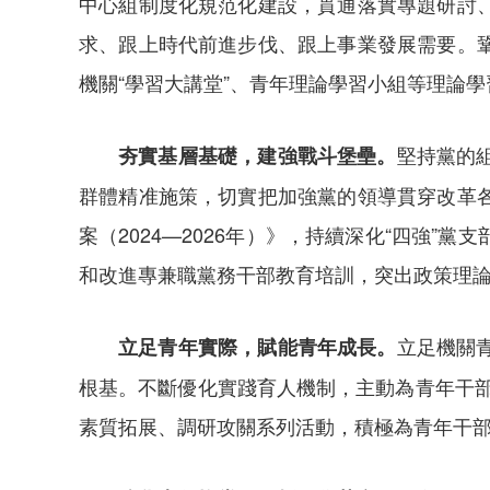
中心組制度化規范化建設，貫通落實專題研討
求、跟上時代前進步伐、跟上事業發展需要。
機關“學習大講堂”、青年理論學習小組等理論
堅持黨的
夯實基層基礎，建強戰斗堡壘。
群體精准施策，切實把加強黨的領導貫穿改革
案（2024—2026年）》，持續深化“四強
和改進專兼職黨務干部教育培訓，突出政策理
立足機關
立足青年實際，賦能青年成長。
根基。不斷優化實踐育人機制，主動為青年干部
素質拓展、調研攻關系列活動，積極為青年干部