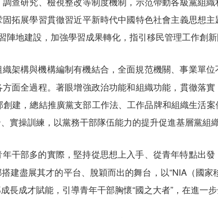
、調查研究、檢視整改等制度機制，示范帶動各級黨組織
鞏固拓展學習貫徹習近平新時代中國特色社會主義思想主
學習陣地建設，加強學習成果轉化，指引移民管理工作創新
組織架構與機構編制有機結合，全面規范機關、事業單位
各方面全過程。著眼增強政治功能和組織功能，貫徹落實
”黨支部創建，總結推廣黨支部工作法、工作品牌和組織生
論、實操訓練，以黨務干部隊伍能力的提升促進基層黨組
青年干部多的實際，堅持從思想上入手、從青年特點出發
搭建盡展其才的平台、脫穎而出的舞台，以“NIA（國家
成長成才賦能，引導青年干部胸懷“國之大者”，在進一