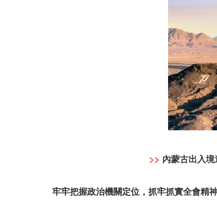
>>
內蒙古出入境
牢牢把握政治機關定位，抓牢抓實全會精