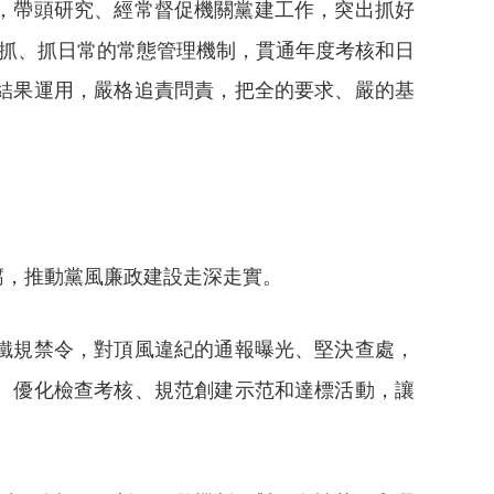
，帶頭研究、經常督促機關黨建工作，突出抓好
常抓、抓日常的常態管理機制，貫通年度考核和日
結果運用，嚴格追責問責，把全的要求、嚴的基
腐，推動黨風廉政建設走深走實。
鐵規禁令，對頂風違紀的通報曝光、堅決查處，
、優化檢查考核、規范創建示范和達標活動，讓