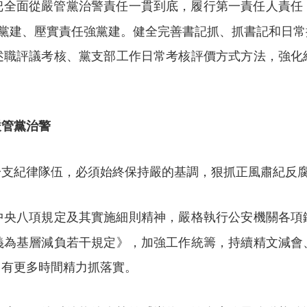
把全面從嚴管黨治警責任一貫到底，履行第一責任人責任
抓黨建、壓實責任強黨建。健全完善書記抓、抓書記和日
述職評議考核、黨支部工作日常考核評價方式方法，強化
嚴管黨治警
一支紀律隊伍，必須始終保持嚴的基調，狠抓正風肅紀反
中央八項規定及其實施細則精神，嚴格執行公安機關各項
義為基層減負若干規定》，加強工作統籌，持續精文減會
，有更多時間精力抓落實。