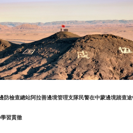
邊防檢查總站阿拉善邊境管理支隊民警在中蒙邊境踏查途
神學習貫徹