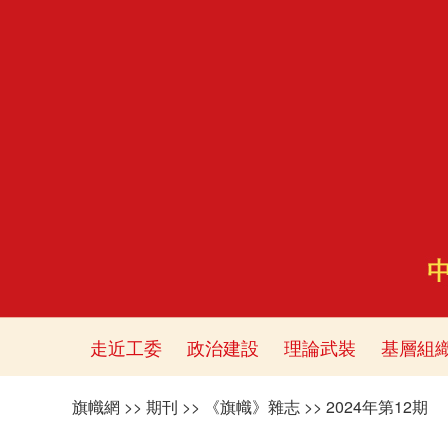
走近工委
政治建設
理論武裝
基層組
旗幟網
>>
期刊
>>
《旗幟》雜志
>>
2024年第12期