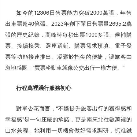
如今的12306日售票能力突破2000萬張，年售
出車票超40億張。2023年創下單日售票量2695.2萬
張的歷史紀錄，高峰時每秒出票1000多張。候補購
票、接續換乘、選座選鋪、購票需求預填、電子發
票等功能接連推出。凝聚於指尖的便捷，讓旅客由
衷地感慨：“買票坐動車就像公交出行一樣方便。”
行程萬裡踐行服務初心
對單杏花而言，“不斷提升旅客出行的獲得感和
幸福感”是一句庄嚴的承諾，更是南來北往數萬裡的
山水兼程。她利用一切機會做好需求調研，抓准鐵