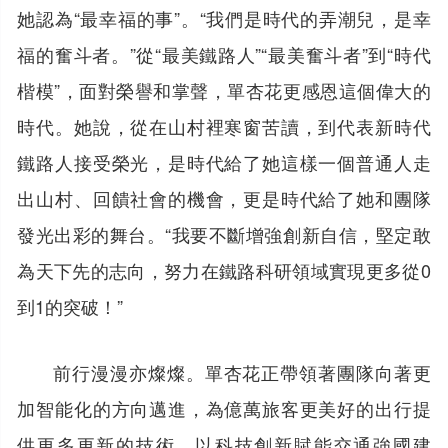
她認為“最幸福的事”。“我們是時代的弄潮兒，是幸
福的奮斗者。”從“最美鐵路人”“最美奮斗者”到“時代
楷模”，面對榮譽和掌聲，單杏花更感恩這個偉大的
時代。她說，從在山村裡寒窗苦讀，到代表新時代
鐵路人接受榮光，是時代給了她這樣一個普通人走
出山村、回饋社會的機會，更是時代給了她和團隊
發光出彩的舞台。“我要不斷增強創新自信，堅定敢
為天下先的志向，努力在鐵路科研領域實現更多從0
到1的突破！”
前行漫漫亦燦燦。單杏花正帶領著團隊向著更
加智能化的方向邁進，為億萬旅客更美好的出行提
供更多更新的技術，以科技創新賦能交通強國建