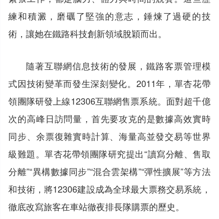
練和積澱，磨礪了堅強的意志，錘煉了過硬的技
術，讓她在鐵路科技創新領域脫穎而出。
隨著互聯網信息技術的發展，鐵路客票管理模
式因技術變革而發生深刻變化。2011年，單杏花帶
領團隊研發上線12306互聯網售票系統。面對超千億
次的高峰日訪問量，首先要攻克的是數據高效實時
同步、余票復雜實時計算、海量高並發交易等世界
級難題。單杏花帶領團隊研究提出“讀寫分離、售取
分離”“異構數據同步”“混合雲架構”“彈性擴展”等方法
和技術，將12306建設成為全球最大票務交易系統，
徹底改寫旅客在車站徹夜排長隊購票的歷史。