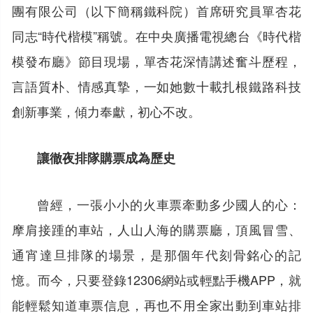
團有限公司（以下簡稱鐵科院）首席研究員單杏花
同志“時代楷模”稱號。在中央廣播電視總台《時代楷
模發布廳》節目現場，單杏花深情講述奮斗歷程，
言語質朴、情感真摯，一如她數十載扎根鐵路科技
創新事業，傾力奉獻，初心不改。
讓徹夜排隊購票成為歷史
曾經，一張小小的火車票牽動多少國人的心：
摩肩接踵的車站，人山人海的購票廳，頂風冒雪、
通宵達旦排隊的場景，是那個年代刻骨銘心的記
憶。而今，只要登錄12306網站或輕點手機APP，就
能輕鬆知道車票信息，再也不用全家出動到車站排