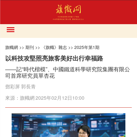
旗幟網
>>
期刊
>>
《旗幟》雜志
>>
2025年第1期
以科技攻堅照亮旅客美好出行幸福路
——記“時代楷模”、中國鐵道科學研究院集團有限公
司首席研究員單杏花
鄧彩屏 郭長青
來源：
旗幟網
2025年02月12日10:00