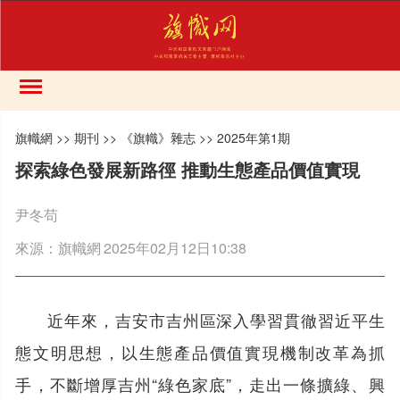
旗幟網
>>
期刊
>>
《旗幟》雜志
>>
2025年第1期
探索綠色發展新路徑 推動生態產品價值實現
尹冬苟
來源：
旗幟網
2025年02月12日10:38
近年來，吉安市吉州區深入學習貫徹習近平生
態文明思想，以生態產品價值實現機制改革為抓
手，不斷增厚吉州“綠色家底”，走出一條擴綠、興