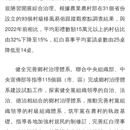
規陋習開展綜合治理。根據農業農村部在31個省份
設立的93個村級移風易俗跟蹤觀察點調查結果，與
2022年前相比，平均彩禮數額15萬元以上的村佔比
由32%下降至15%，紅白喜事平均宴請桌數由25桌
降低至14桌。
健全完善鄉村治理體系。聯合中央組織部、中
央宣傳部等指導115個縣（市、區）完成鄉村治理體
系建設試點工作，探索健全黨組織領導的自治、法
治、德治相結合的鄉村治理體系，推動完善村黨組
織領導的村級組織體系，筑牢黨在農村的執政基
礎。指導各地加強村規民約制修訂，完善紅白理事