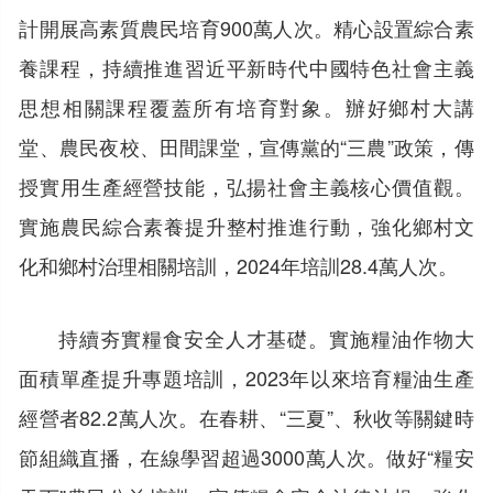
計開展高素質農民培育900萬人次。精心設置綜合素
養課程，持續推進習近平新時代中國特色社會主義
思想相關課程覆蓋所有培育對象。辦好鄉村大講
堂、農民夜校、田間課堂，宣傳黨的“三農”政策，傳
授實用生產經營技能，弘揚社會主義核心價值觀。
實施農民綜合素養提升整村推進行動，強化鄉村文
化和鄉村治理相關培訓，2024年培訓28.4萬人次。
持續夯實糧食安全人才基礎。實施糧油作物大
面積單產提升專題培訓，2023年以來培育糧油生產
經營者82.2萬人次。在春耕、“三夏”、秋收等關鍵時
節組織直播，在線學習超過3000萬人次。做好“糧安