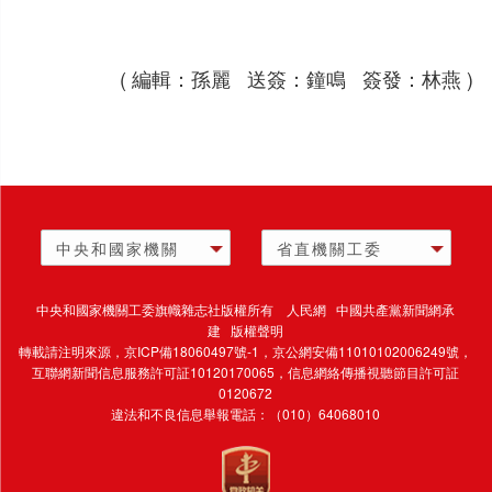
( 編輯：孫麗 送簽：鐘鳴 簽發：林燕 )
中央和國家機關
省直機關工委
中央和國家機關工委旗幟雜志社版權所有 人民網 中國共產黨新聞網承
建 版權聲明
轉載請注明來源，
京ICP備18060497號-1
，京公網安備11010102006249號，
互聯網新聞信息服務許可証10120170065，
信息網絡傳播視聽節目許可証
0120672
違法和不良信息舉報電話：（010）64068010