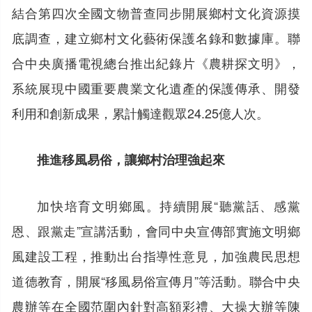
結合第四次全國文物普查同步開展鄉村文化資源摸
底調查，建立鄉村文化藝術保護名錄和數據庫。聯
合中央廣播電視總台推出紀錄片《農耕探文明》，
系統展現中國重要農業文化遺產的保護傳承、開發
利用和創新成果，累計觸達觀眾24.25億人次。
推進移風易俗，讓鄉村治理強起來
加快培育文明鄉風。持續開展“聽黨話、感黨
恩、跟黨走”宣講活動，會同中央宣傳部實施文明鄉
風建設工程，推動出台指導性意見，加強農民思想
道德教育，開展“移風易俗宣傳月”等活動。聯合中央
農辦等在全國范圍內針對高額彩禮、大操大辦等陳