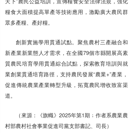
天下”農民公益培訓，宣傳糧食安全法律法規，強化
糧食大面積提高單產等技術應用，激勵廣大農民群
眾多產糧、產好糧。
創新實施學用貫通試點。聚焦農村三產融合和
新產業新業態人才需求，在全國79個市縣開展高素
質農民培育學用貫通綜合試點，探索教育培訓與就
業創業貫通培育路徑，支持農民發展“農業+”產業，
促進傳統農業產業轉型升級，拓寬農民增收致富渠
道。
（來源：《旗幟》2025年第1期﹔作者系農業農
村部農村社會事業促進司黨支部書記、司長）