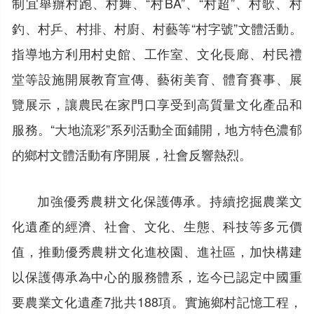
制宜舉辦村跑、村舞、“村BA”、“村超”、村歌、村
釣、村乒、村排、村廚、村藝等“村字號”文體活動。
指導地方利用村史館、工作室、文化長廊、村民禮
堂等設施開展教育宣傳、藝術美育、體育賽事、展
覽展示，讓農民在家門口享受到高質量文化產品和
服務。“大地流彩”系列活動全面鋪開，地方特色濃郁
的鄉村文體活動有序開展，社會反響熱烈。
加強優秀農耕文化保護傳承。持續挖掘農業文
化遺產的經濟、社會、文化、生態、科技等多元價
值，推動優秀農耕文化進校園、進社區，加快構建
以保護傳承為中心的服務體系，迄今已認定中國重
要農業文化遺產7批共188項。實施鄉村記憶工程，