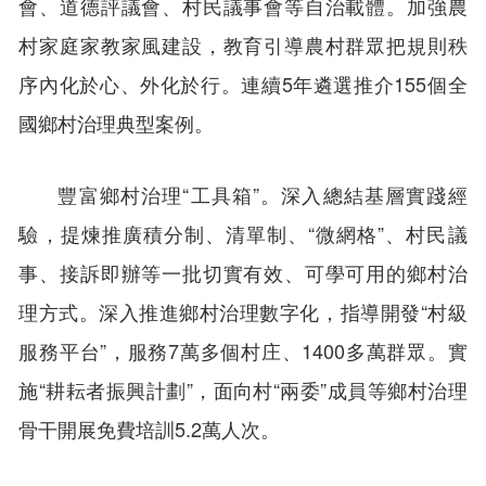
會、道德評議會、村民議事會等自治載體。加強農
村家庭家教家風建設，教育引導農村群眾把規則秩
序內化於心、外化於行。連續5年遴選推介155個全
國鄉村治理典型案例。
豐富鄉村治理“工具箱”。深入總結基層實踐經
驗，提煉推廣積分制、清單制、“微網格”、村民議
事、接訴即辦等一批切實有效、可學可用的鄉村治
理方式。深入推進鄉村治理數字化，指導開發“村級
服務平台”，服務7萬多個村庄、1400多萬群眾。實
施“耕耘者振興計劃”，面向村“兩委”成員等鄉村治理
骨干開展免費培訓5.2萬人次。