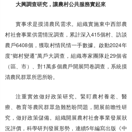
大興調查研究，讓農村公共服務實起來
實事求是摸清農民需求。組織實施東中西部農
村社會事業供需情況調查，累計深入415個村、訪談
農戶6408個，獲取村情民情一手數據。啟動2024年
度“鄉村變遷”萬戶大調查，組織專家團隊赴29個省
（區、市）、對1萬多個農戶開展問卷調查，系統摸
清農民群眾所思所盼。
注重實效做好政策研究。緊盯農村養老、醫
療、教育等農民群眾急難愁盼問題，開展前瞻性研
究，做好政策儲備。組織開展農村社會事業發展狀
況評價，科學研判發展形勢，連續5年編寫出版《中