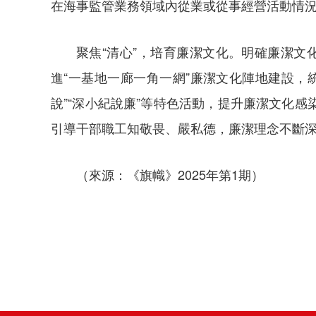
在海事監管業務領域內從業或從事經營活動情
聚焦“清心”，培育廉潔文化。明確廉潔文
進“一基地一廊一角一網”廉潔文化陣地建設，
說”“深小紀說廉”等特色活動，提升廉潔文化
引導干部職工知敬畏、嚴私德，廉潔理念不斷
（來源：《旗幟》2025年第1期）