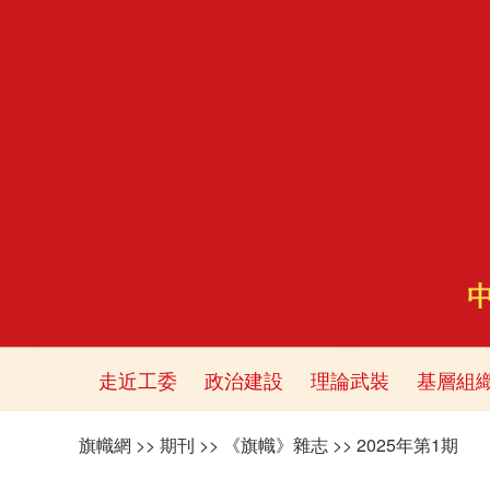
走近工委
政治建設
理論武裝
基層組
旗幟網
>>
期刊
>>
《旗幟》雜志
>>
2025年第1期