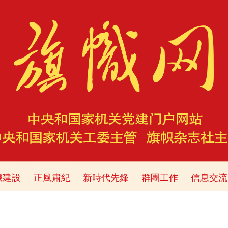
織建設
正風肅紀
新時代先鋒
群團工作
信息交流