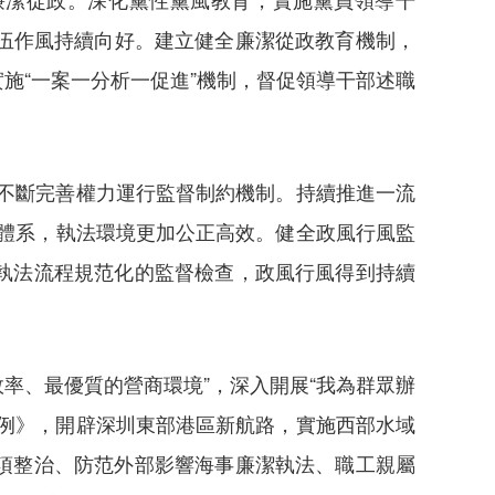
隊伍作風持續向好。建立健全廉潔從政教育機制，
施“一案一分析一促進”機制，督促領導干部述職
，不斷完善權力運行監督制約機制。持續推進一流
管體系，執法環境更加公正高效。健全政風行風監
執法流程規范化的監督檢查，政風行風得到持續
率、最優質的營商環境”，深入開展“我為群眾辦
例》，開辟深圳東部港區新航路，實施西部水域
項整治、防范外部影響海事廉潔執法、職工親屬