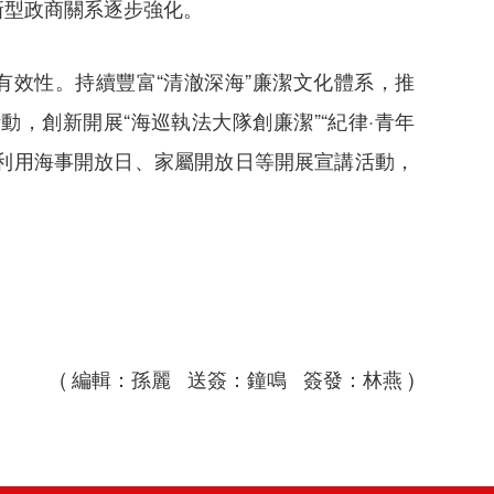
新型政商關系逐步強化。
有效性。持續豐富“清澈深海”廉潔文化體系，推
，創新開展“海巡執法大隊創廉潔”“紀律·青年
，利用海事開放日、家屬開放日等開展宣講活動，
( 編輯：孫麗 送簽：鐘鳴 簽發：林燕 )