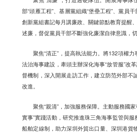
部“頭雁工程”、基層黨組織“堡壘工程”、黨
創新黨組書記每月講廉政、關鍵節點教育提醒、
述廉，督促黨員干部不斷強化廉潔自律意識，
聚焦“清正”，提高執法能力。將132項
法治海事建設，牽頭主辦深化海事“放管服”改
督機制，深入開展走訪工作，建立防范外部不
改進。
聚焦“親清”，加強服務保障。主動服務國
實事”實踐活動，研究推進珠三角海事監管與
船舶定線制，助力深圳外貿出口量、深圳港貨