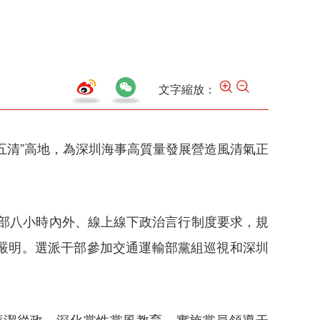
文字縮放：
五清”高地，為深圳海事高質量發展營造風清氣正
干部八小時內外、線上線下政治言行制度要求，規
嚴明。選派干部參加交通運輸部黨組巡視和深圳
廉潔從政。深化黨性黨風教育，實施黨員領導干