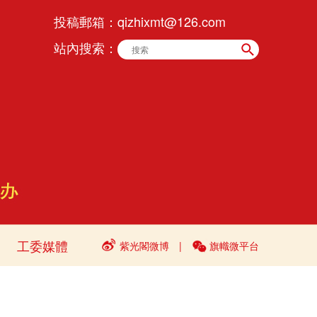
投稿郵箱：
qizhixmt@126.com
站內搜索：
工委媒體
紫光閣微博
|
旗幟微平台