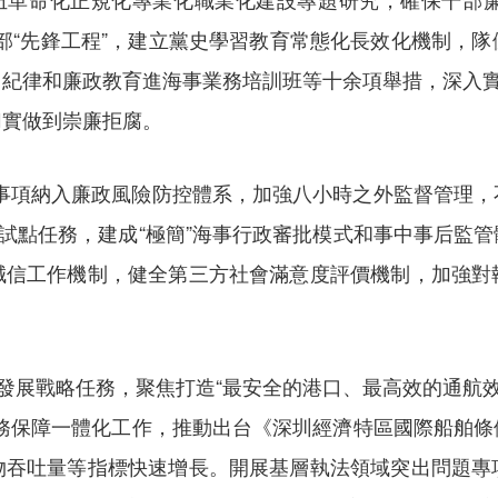
員干部“先鋒工程”，建立黨史學習教育常態化長效化機制，
紀律和廉政教育進海事業務培訓班等十余項舉措，深入實
切實做到崇廉拒腐。
權力事項納入廉政風險防控體系，加強八小時之外監督管理
革試點任務，建成“極簡”海事行政審批模式和事中事后監
誠信工作機制，健全第三方社會滿意度評價機制，加強對
家發展戰略任務，聚焦打造“最安全的港口、最高效的通航效
服務保障一體化工作，推動出台《深圳經濟特區國際船舶條
物吞吐量等指標快速增長。開展基層執法領域突出問題專