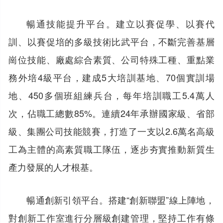
暢通技能提升平台。建立以賽促學、以賽代
訓、以賽促培的多級技術比武平台，不斷完善基層
崗位技能、廠處綜合素質、公司特殊工種、重點業
務外培4級平台，建成5大培訓基地、70個實訓場
地、450多個班組練兵台，每年培訓職工5.4萬人
次，佔職工總數85%。連續24年承辦國家級、省部
級、集團公司技能競賽，打造了一支以2.6萬名高級
工為主體的高素質職工隊伍，逐步夯實推動新質生
產力發展的人才根基。
暢通創新引領平台。搭建“創新聯盟”線上陣地，
對創新工作室進行分層級創建管理，堅持工作有條