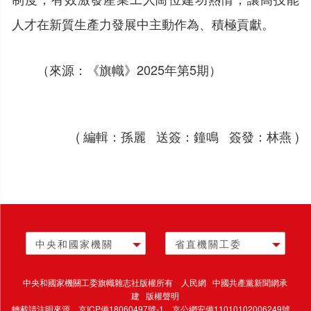
人才在新質生產力發展中主動作為、積極貢獻。
（來源：《旗幟》2025年第5期）
( 編輯：孫麗 送簽：鐘鳴 簽發：林燕 )
中央和國家機關
省直機關工委
中央和國家機關工委旗幟雜志社版權所有 人民網 中國共產黨新聞網承
建 版權聲明
轉載請注明來源，
京ICP備18060497號-1
，京公網安備11010102006249號，