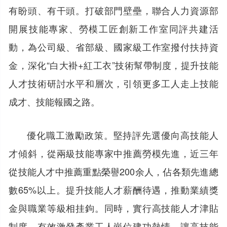
有盼頭、有干頭。打破部門壁壘，聯合人力資源部
開展技能專家、勞模工匠創新工作室同評共建活
動，為公司級、省部級、國家級工作室撥付扶持資
金，深化“白大褂+紅工衣”技術幫帶制度，提升技能
人才技術研討水平和層次，引領更多工人走上技能
成才、技能報國之路。
優化職工激勵政策。堅持評先選優向高技能人
才傾斜，從兩級技能專家中推薦勞模先進，近三年
從技能人才中推薦重點榮譽200余人，佔各類先進總
數65%以上。提升技能人才薪酬待遇，推動業績獎
金與職業等級相挂鉤。同時，實行高技能人才津貼
制度，有效激發產業工人崗位建功熱情，讓高技能