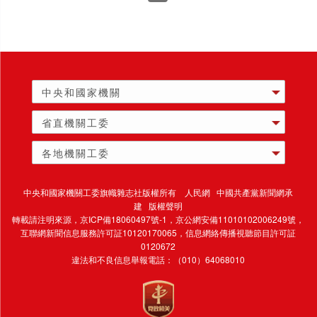
中央和國家機關
省直機關工委
各地機關工委
中央和國家機關工委旗幟雜志社版權所有 人民網 中國共產黨新聞網承
建 版權聲明
轉載請注明來源，
京ICP備18060497號-1
，京公網安備11010102006249號，
互聯網新聞信息服務許可証10120170065，
信息網絡傳播視聽節目許可証
0120672
違法和不良信息舉報電話：（010）64068010