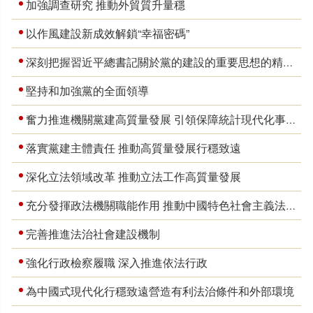
加強調查研究 推動外貿質升量穩
以作風建設新成效解鎖“幸福密碼”
深刻把握習近平總書記關於黨的建設的重要思想的精髓要義
堅持和加強黨的全面領導
奮力推進機關黨建高質量發展 引領保障統計現代化事業行穩致遠
落實黨建主體責任 推動高質量發展行穩致遠
深化立法領域改革 推動立法工作高質量發展
充分發揮政法機關職能作用 推動中國特色社會主義法治體系更加完善
完善推進法治社會建設機制
強化行政檢察履職 深入推進依法行政
為中國式現代化行穩致遠營造有利法治條件和外部環境