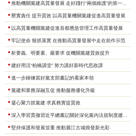
推動機關黨建高質量發展 走好踐行“兩個維護”的第一方陣
壓實責任 提升質效 以高質量機關黨建促進高質量發展
以高質量機關黨建促進首都應急管理工作高質量發展
牢記使命 狠抓落實 在推動高質量發展中走在前作示范
析要義、明要素、嚴要求 促機關黨建質效提升
建好用活“柏橋講堂” 努力講好新時代思政課
進一步錘煉當好黨支部書記的看家本領
黨建和業務深融互促 推動服務優化升級
凝心聚力抓黨建 求真務實提質效
深入學習貫徹習近平總書記關於深化黨內法規制度建設改革的重要論述
堅持保護和發展並重 推動麗江古城煥發新光彩