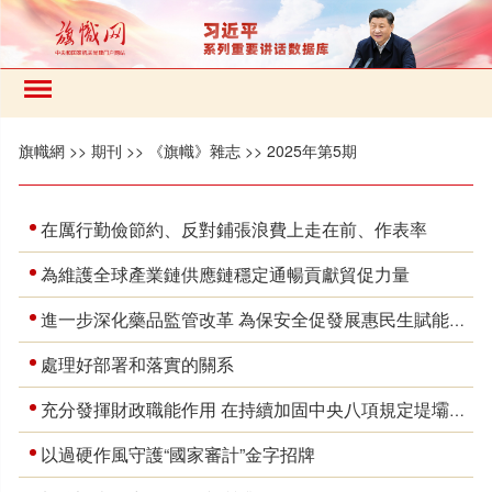
旗幟網
>>
期刊
>>
《旗幟》雜志
>>
2025年第5期
在厲行勤儉節約、反對鋪張浪費上走在前、作表率
為維護全球產業鏈供應鏈穩定通暢貢獻貿促力量
進一步深化藥品監管改革 為保安全促發展惠民生賦能增效
處理好部署和落實的關系
充分發揮財政職能作用 在持續加固中央八項規定堤壩上展現財政擔當
以過硬作風守護“國家審計”金字招牌