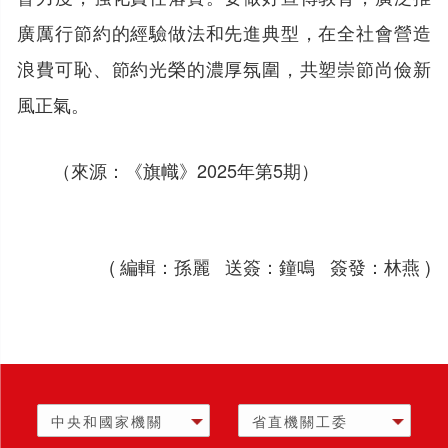
廣厲行節約的經驗做法和先進典型，在全社會營造
浪費可恥、節約光榮的濃厚氛圍，共塑崇節尚儉新
風正氣。
（來源：《旗幟》2025年第5期）
( 編輯：孫麗 送簽：鐘鳴 簽發：林燕 )
中央和國家機關
省直機關工委