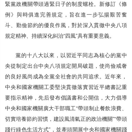
緊黨政機關帶頭過緊日子的制度螺栓。新修訂《條
例》與時俱進完善規定，旨在進一步弘揚艱苦奮
斗、勤儉節約的優良作風，對於深入貫徹中央八項
規定精神、持續深化糾治“四風”具有重要意義。
黨的十八大以來，以習近平同志為核心的黨中
央從制定出台中央八項規定開局破題，使尚儉戒奢
的良好風尚成為全黨全社會的共同追求。近年來，
中央和國家機關工委堅決貫徹落實習近平總書記重
要指示精神，先后發布倡議書和公開信，大力倡導
中央和國家機關廣大干部職工“帶頭制止餐飲浪費、
切實培養節約習慣，建設風清氣正的政治機關”“帶頭
踐行綠色生活方式”，並牽頭開展中央和國家機關踐