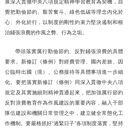
展深入貫徹中央八項規定精神學習教育為契機，自
覺把勤儉節約、艱苦奮斗、綠色低碳等理念內化於
心、外化於行，以制度的剛性約束力堅決遏制和根
治鋪張浪費的作風之弊、行為之垢。
帶頭落實厲行勤儉節約、反對鋪張浪費的具體
要求。新修訂《條例》對經費管理、國內差旅、因
公臨時出國（境）、公務接待等具體事項進一步細
化。要把落實新修訂《條例》同深入貫徹中央八項
規定及其實施細則精神貫通起來，把加強厲行節約
反對浪費教育作為作風建設的重要內容，融入干部
隊伍建設和機關日常管理之中，建立健全常態化工
作機制。要嚴格抓好“過緊日子”各項制度落實，堅持