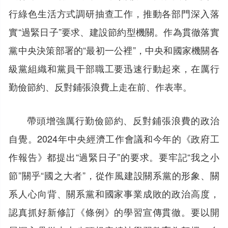
行綠色生活方式調研抽查工作，推動各部門深入落
實“過緊日子”要求、建設節約型機關。作為貫徹落實
黨中央決策部署的“最初一公裡”，中央和國家機關各
級黨組織和黨員干部職工要迅速行動起來，在厲行
勤儉節約、反對鋪張浪費上走在前、作表率。
帶頭增強厲行勤儉節約、反對鋪張浪費的政治
自覺。2024年中央經濟工作會議和今年的《政府工
作報告》都提出“過緊日子”的要求。要牢記“我之小
節”關乎“國之大者”，從作風建設關系黨的形象、關
系人心向背、關系黨和國家事業成敗的政治高度，
認真抓好新修訂《條例》的學習宣傳貫徹。要以開