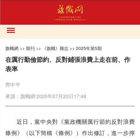
旗幟網
>>
期刊
>>
《旗幟》雜志
>>
2025年第5期
在厲行勤儉節約、反對鋪張浪費上走在前、作
表率
齊中平
來源：
旗幟網
2025年07月23日17:46
近日，黨中央對《黨政機關厲行節約反對浪費
條例》（以下簡稱《條例》）作出修訂，進一步擰